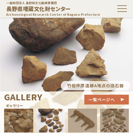
一般財団法人 長野県文化振興事業団
長野県埋蔵文化財センター
Archaeological Research Center of Nagano Prefecture
竹佐中原遺跡A地点の旧石器
GALLERY
一覧ページへ
ギャラリー