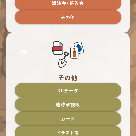
講演会・報告会
その他
その他
3Dデータ
遺跡解説板
カード
イラスト等