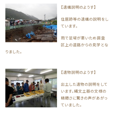
【遺構説明のようす】
住居跡等の遺構の説明をし
ています。
雨で足場が悪いため調査
区上の道路からの見学とな
りました。
【遺物説明のようす】
出土した遺物の説明をして
います。縄文土器の文様の
精緻さに驚きの声があがっ
ていました。