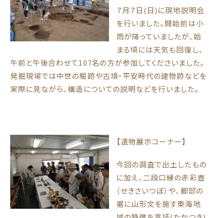
７月７日(日)に現地説明会
を行いました。開始前は小
雨が降っていましたが、始
まる頃には天気も回復し、
午前と午後合わせて107名の方が参加してくださいました。
発掘現場では中世の堀跡や古墳・平安時代の建物跡などを
実際に見ながら、構造についての説明などを行いました。
【遺物展示コーナー】
今回の調査で出土したもの
に加え、二段口縁の赤彩壺
（せきさいつぼ）や、脚部の
裾に山形文を施す東海地
域の特徴を高坏(たかつき)