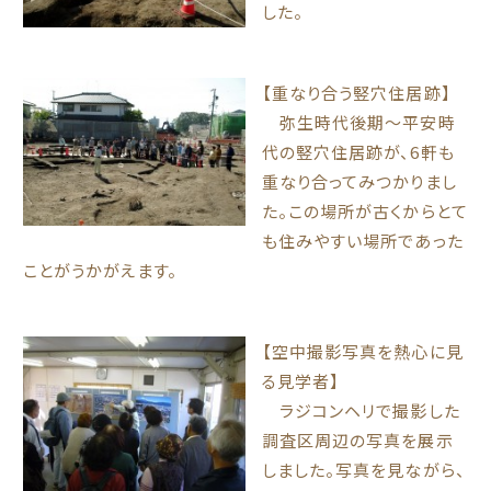
した。
【重なり合う竪穴住居跡】
弥生時代後期～平安時
代の竪穴住居跡が、6軒も
重なり合ってみつかりまし
た。この場所が古くからとて
も住みやすい場所であった
ことがうかがえます。
【空中撮影写真を熱心に見
る見学者】
ラジコンヘリで撮影した
調査区周辺の写真を展示
しました。写真を見ながら、