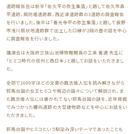
遺跡報告会は前半「佐久平の弥生集落」と題して佐久市森
平遺跡、周防畑遺跡群、西近津遺跡群の3遺跡の調査報告
を行いました。後半は「善光寺平の弥生集落」と題して長野
市浅川扇状地遺跡群で出土した口縁が2段の壺の話を中心
に調査報告を行いました。
講演会は大阪府立狭山池博物館館長の工楽 善通 先生に
「ヒミコ時代の信州と西日本」と題してお話をいただきまし
た。
全部で2000字ほどの文章の魏志倭人伝を読み解きながら
邪馬台国の女王ヒミコや周辺の国々について解説され、ま
た魏志倭人伝には書かれてない邪馬台国の謎を、近年発掘
でみつかった纒向遺跡の大型建物跡などを中心にお話をい
ただきました。
邪馬台国やヒミコという馴染み深いテーマであったことも