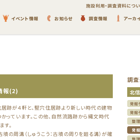
施設利用・調査資料につい
イベント情報
お知らせ
調査情報
アーカ
調査
報(2)
北
発掘
居跡が４軒と、竪穴住居跡より新しい時代の建物
発掘
つかっています。この他、自然流路跡から縄文時代
整
ます。
発
古墳の周溝（しゅうこう：古墳の周りを廻る溝）が確
整