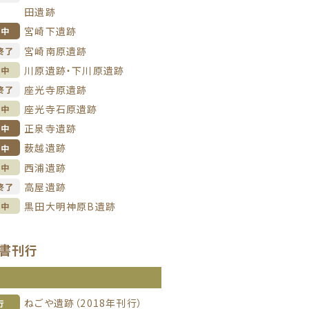
田遺跡
宮崎下遺跡
掘中
宮崎南原遺跡
終了
川原遺跡・下川原遺跡
理中
座光寺原遺跡
終了
座光寺石原遺跡
理中
正泉寺遺跡
掘中
薮越遺跡
掘中
西浦遺跡
理中
高屋遺跡
終了
黒田大明神原B遺跡
理中
書刊行
信
ねごや遺跡（2018年刊行）
行