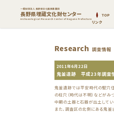
一般財団法人 長野県文化振興事業団
長野県埋蔵文化財センター
TOP
Archaeological Research Center of Nagano Prefecture
リンク
Research
調査情報
2011年6月22日
鬼釜遺跡 平成23年調査情
鬼釜遺跡では平安時代の竪穴住
の柱穴（時代は不明）などがみ
中期の土器と石器が出土してい
また、調査区の北側にある鬼釜