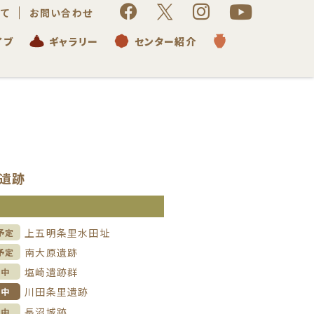
て
お問い合わせ
イブ
ギャラリー
センター紹介
遺跡
信
上五明条里水田址
予定
南大原遺跡
予定
塩崎遺跡群
理中
川田条里遺跡
掘中
長沼城跡
理中