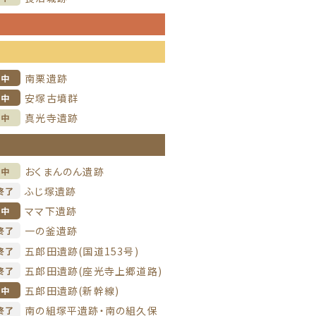
信
信
南栗遺跡
掘中
安塚古墳群
掘中
真光寺遺跡
理中
信
おくまんのん遺跡
理中
ふじ塚遺跡
終了
ママ下遺跡
掘中
一の釜遺跡
終了
五郎田遺跡(国道153号)
終了
五郎田遺跡(座光寺上郷道路)
終了
五郎田遺跡(新幹線)
掘中
南の組塚平遺跡・南の組久保
終了