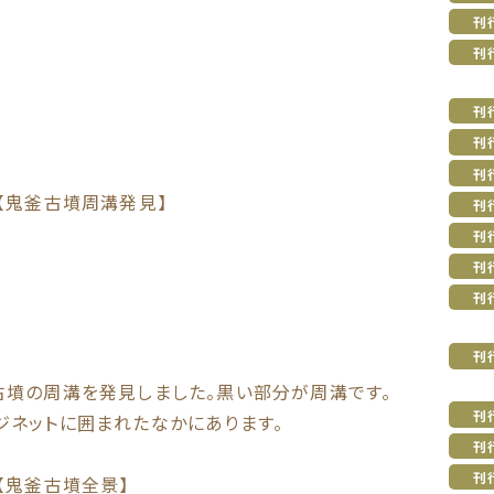
刊
刊
刊
刊
刊
【鬼釜古墳周溝発見】
刊
刊
刊
刊
刊
古墳の周溝を発見しました。黒い部分が周溝です。
刊
ジネットに囲まれたなかにあります。
刊
刊
【鬼釜古墳全景】