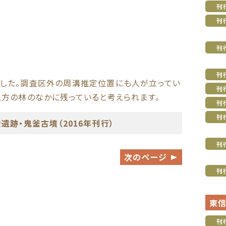
刊
刊
刊
刊
した。調査区外の周溝推定位置にも人が立ってい
刊
上方の林のなかに残っていると考えられます。
刊
刊
遺跡・鬼釜古墳（2016年刊行）
刊
次のページ
刊
東
刊