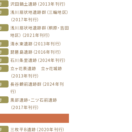
沢田鍋土遺跡（2013年刊行）
行
浅川扇状地遺跡群（三輪地区）
行
（2017年刊行）
浅川扇状地遺跡群（桐原・吉田
行
地区）（2021年刊行）
清水東遺跡（2013年刊行）
行
琵琶島遺跡（2016年刊行）
行
石川条里遺跡（2024年刊行）
行
立ヶ花表遺跡 立ヶ花城跡
行
（2013年刊行）
長谷鶴前遺跡群（2024年刊
行
行）
黒部遺跡・二ツ石前遺跡
行
（2017年刊行）
信
三枚平B遺跡（2020年刊行）
行