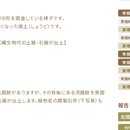
発
の形を調査している様子です。
発掘
くなった焼土（しょうど）です。
整
発掘
【縄文時代の土器・石器が出土】
整
発
発
整
発掘
整
居跡がありますが、その背後にある流路跡を発掘
石器が出土します。緑色岩の磨製石斧（下写真）も
報告
北
刊