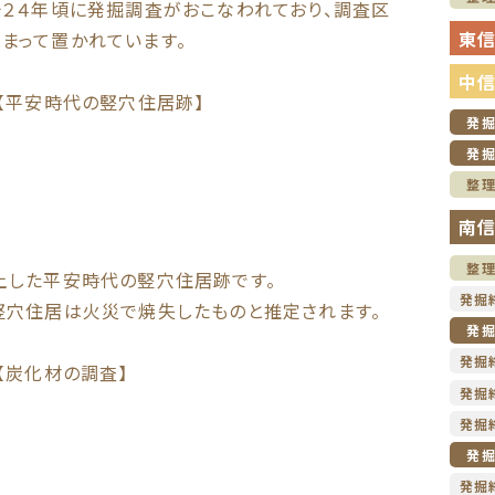
治２４年頃に発掘調査がおこなわれており、調査区
東
まって置かれています。
中
【平安時代の竪穴住居跡】
発
発
整
南
整
土した平安時代の竪穴住居跡です。
発掘
竪穴住居は火災で焼失したものと推定されます。
発
発掘
【炭化材の調査】
発掘
発掘
発
発掘