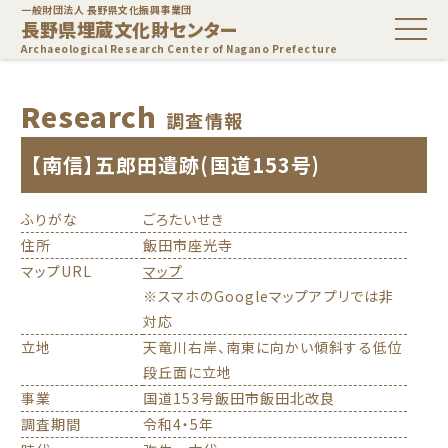
一般財団法人 長野県文化振興事業団
長野県埋蔵文化財センター
Archaeological Research Center of Nagano Prefecture
Research
調査情報
【南信】五郎田遺跡(国道153号)
ふりがな
ごろたいせき
住所
飯田市座光寺
マップURL
マップ
※スマホのGoogleマップアプリでは非
対応
立地
天竜川右岸、南東に向かい傾斜する低位
段丘面に立地
事業
国道153号飯田市飯田北改良
調査期間
令和4・5年