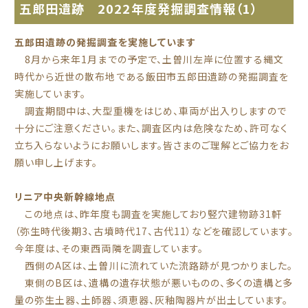
五郎田遺跡 2022年度発掘調査情報（1）
五郎田遺跡の発掘調査を実施しています
8月から来年1月までの予定で、土曽川左岸に位置する縄文
時代から近世の散布地である飯田市五郎田遺跡の発掘調査を
実施しています。
調査期間中は、大型重機をはじめ、車両が出入りしますので
十分にご注意ください。また、調査区内は危険なため、許可なく
立ち入らないようにお願いします。皆さまのご理解とご協力をお
願い申し上げます。
リニア中央新幹線地点
この地点は、昨年度も調査を実施しており竪穴建物跡31軒
（弥生時代後期3、古墳時代17、古代11）などを確認しています。
今年度は、その東西両隣を調査しています。
西側のA区は、土曽川に流れていた流路跡が見つかりました。
東側のB区は、遺構の遺存状態が悪いものの、多くの遺構と多
量の弥生土器、土師器、須恵器、灰釉陶器片が出土しています。