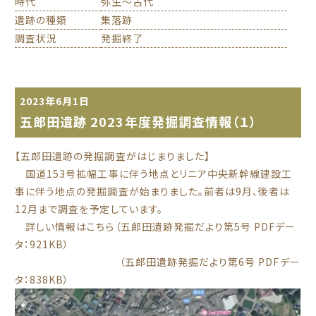
時代
弥生～古代
遺跡の種類
集落跡
調査状況
発掘終了
2023年6月1日
五郎田遺跡 2023年度発掘調査情報（１）
【五郎田遺跡の発掘調査がはじまりました】
国道153号拡幅工事に伴う地点とリニア中央新幹線建設工
事に伴う地点の発掘調査が始まりました。前者は9月、後者は
12月まで調査を予定しています。
詳しい情報はこちら
（五郎田遺跡発掘だより第5号 PDFデー
タ：921KB）
（五郎田遺跡発掘だより第6号 PDFデー
タ：838KB）