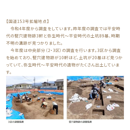
【国道153号拡幅地点】
令和4年度から調査をしています。昨年度の調査では平安時
代の竪穴建物跡3軒と弥生時代～平安時代の土坑89基、時期
不明の溝跡が見つかりました。
今年度は中央部分（2・3区）の調査を行います。3区から調査
を始めており、竪穴建物跡が10軒ほど、土坑が20基ほど見つか
っていて、弥生時代～平安時代の遺物がたくさん出土していま
す。