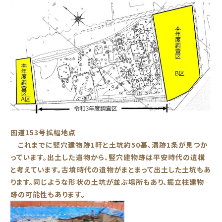
国道153号拡幅地点
これまでに竪穴建物跡1軒と土坑約50基、溝跡1条が見つか
っています。出土した遺物から、竪穴建物跡は平安時代の遺構
と考えています。古墳時代の遺物がまとまって出土した土坑もあ
ります。同じような形状の土坑が並ぶ場所もあり、掘立柱建物
跡の可能性もあります。