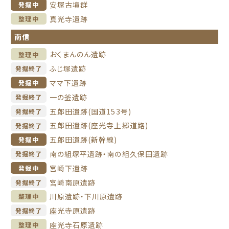
安塚古墳群
発掘中
真光寺遺跡
整理中
南信
おくまんのん遺跡
整理中
ふじ塚遺跡
発掘終了
ママ下遺跡
発掘中
一の釜遺跡
発掘終了
五郎田遺跡(国道153号)
発掘終了
五郎田遺跡(座光寺上郷道路)
発掘終了
五郎田遺跡(新幹線)
発掘中
南の組塚平遺跡・南の組久保田遺跡
発掘終了
宮崎下遺跡
発掘中
宮崎南原遺跡
発掘終了
川原遺跡・下川原遺跡
整理中
座光寺原遺跡
発掘終了
座光寺石原遺跡
整理中