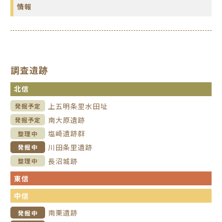
情報
調査遺跡
北信
上五明条里水田址
発掘予定
南大原遺跡
発掘予定
塩崎遺跡群
整理中
川田条里遺跡
発掘中
長沼城跡
整理中
東信
中信
南栗遺跡
発掘中