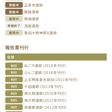
正泉寺遺跡
発掘中
薮越遺跡
発掘中
西浦遺跡
整理中
高屋遺跡
発掘終了
黒田大明神原B遺跡
整理中
報告書刊行
北信
ねごや遺跡（2018年刊行）
刊行
ひんご遺跡（2018年刊行）
刊行
上五明条里水田址(2011年刊行)
刊行
千田遺跡（2013年刊行）
刊行
南大原遺跡(2016年刊行)
刊行
南大原遺跡(2021年刊行)
刊行
南曽峯遺跡（2012年刊行）
刊行