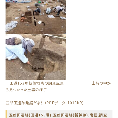
国道153号拡幅地点の調査風景 土坑の中か
ら見つかった土器の様子
五郎田遺跡発掘だより（PDFデータ：1013KB）
五郎田遺跡(国道153号)
,
五郎田遺跡(新幹線)
,
南信
,
調査