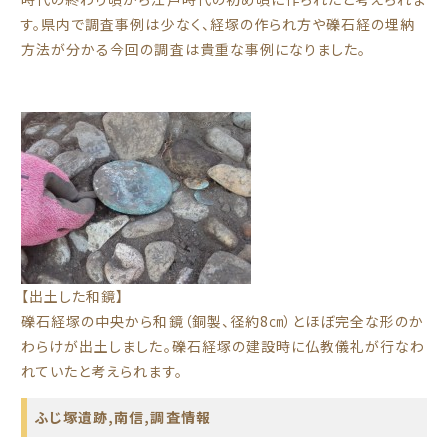
す。県内で調査事例は少なく、経塚の作られ方や礫石経の埋納
方法が分かる今回の調査は貴重な事例になりました。
【出土した和鏡】
礫石経塚の中央から和鏡（銅製、径約8㎝）とほぼ完全な形のか
わらけが出土しました。礫石経塚の建設時に仏教儀礼が行なわ
れていたと考えられます。
ふじ塚遺跡
,
南信
,
調査情報