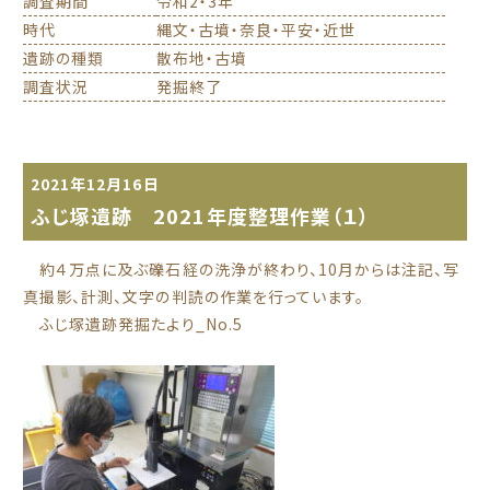
調査期間
令和2・3年
時代
縄文・古墳・奈良・平安・近世
遺跡の種類
散布地・古墳
調査状況
発掘終了
2021年12月16日
ふじ塚遺跡 2021年度整理作業（１）
約４万点に及ぶ礫石経の洗浄が終わり、10月からは注記、写
真撮影、計測、文字の判読の作業を行っています。
ふじ塚遺跡発掘たより_No.5