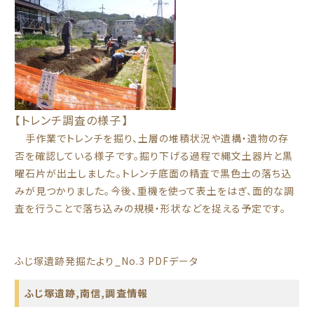
【トレンチ調査の様子】
手作業でトレンチを掘り、土層の堆積状況や遺構・遺物の存
否を確認している様子です。掘り下げる過程で縄文土器片と黒
曜石片が出土しました。トレンチ底面の精査で黒色土の落ち込
みが見つかりました。今後、重機を使って表土をはぎ、面的な調
査を行うことで落ち込みの規模・形状などを捉える予定です。
ふじ塚遺跡発掘たより_No.3 PDFデータ
ふじ塚遺跡
,
南信
,
調査情報