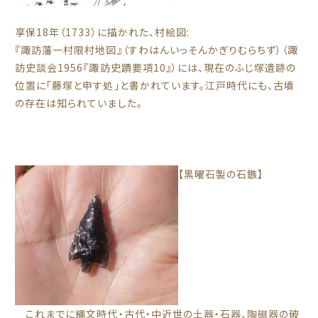
享保18年（1733）に描かれた、村絵図:
『諏訪藩一村限村地図』（すわはんいっそんかぎりむらちず）（諏
訪史談会1956『諏訪史蹟要項10』）には、現在のふじ塚遺跡の
位置に「藤塚と申す処」と書かれています。江戸時代にも、古墳
の存在は知られていました。
【黒曜石製の石鏃】
これまでに縄文時代・古代・中近世の土器・石器、陶磁器の破