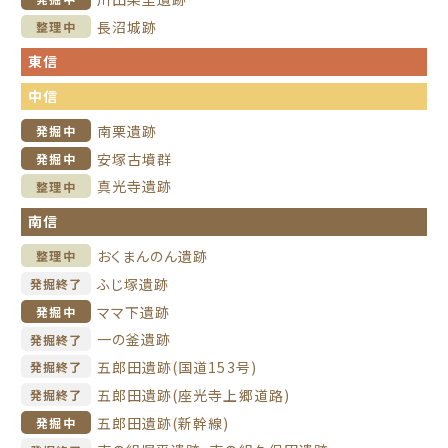
長沼城跡
整理中
東信
中信
南栗遺跡
発掘中
安塚古墳群
発掘中
真光寺遺跡
整理中
南信
おくまんのん遺跡
整理中
ふじ塚遺跡
発掘終了
ママ下遺跡
発掘中
一の釜遺跡
発掘終了
五郎田遺跡(国道153号)
発掘終了
五郎田遺跡(座光寺上郷道路)
発掘終了
五郎田遺跡(新幹線)
発掘中