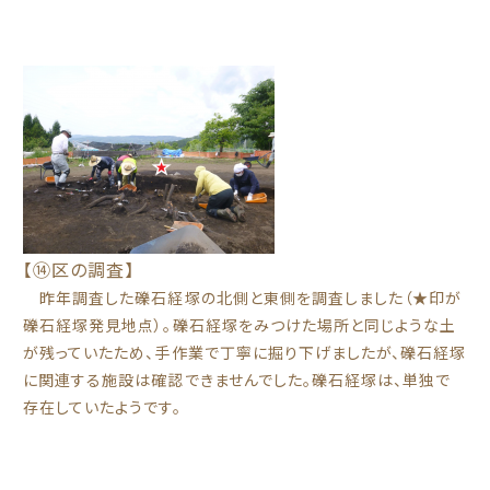
【⑭区の調査】
昨年調査した礫石経塚の北側と東側を調査しました（★印が
礫石経塚発見地点）。礫石経塚をみつけた場所と同じような土
が残っていたため、手作業で丁寧に掘り下げましたが、礫石経塚
に関連する施設は確認できませんでした。礫石経塚は、単独で
存在していたようです。