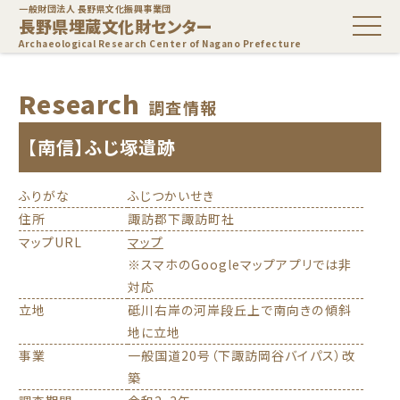
一般財団法人 長野県文化振興事業団
長野県埋蔵文化財センター
Archaeological Research Center of Nagano Prefecture
Research
調査情報
【南信】ふじ塚遺跡
ふりがな
ふじつかいせき
住所
諏訪郡下諏訪町社
マップURL
マップ
※スマホのGoogleマップアプリでは非
対応
立地
砥川右岸の河岸段丘上で南向きの傾斜
地に立地
事業
一般国道20号（下諏訪岡谷バイパス）改
築