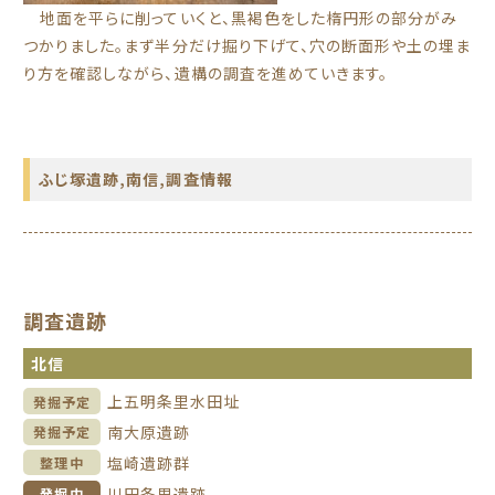
地面を平らに削っていくと、黒褐色をした楕円形の部分がみ
つかりました。まず半分だけ掘り下げて、穴の断面形や土の埋ま
り方を確認しながら、遺構の調査を進めていきます。
ふじ塚遺跡
,
南信
,
調査情報
調査遺跡
北信
上五明条里水田址
発掘予定
南大原遺跡
発掘予定
塩崎遺跡群
整理中
川田条里遺跡
発掘中