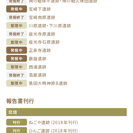
南の組塚平遺跡・南の組久保田遺跡
発掘終了
宮崎下遺跡
発掘中
宮崎南原遺跡
発掘終了
川原遺跡・下川原遺跡
整理中
座光寺原遺跡
発掘終了
座光寺石原遺跡
整理中
正泉寺遺跡
発掘中
薮越遺跡
発掘中
西浦遺跡
整理中
高屋遺跡
発掘終了
黒田大明神原B遺跡
整理中
報告書刊行
北信
ねごや遺跡（2018年刊行）
刊行
ひんご遺跡（2018年刊行）
刊行