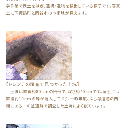
手作業で表土をはぎ、遺構・遺物を検出している様子です。写真
上に下諏訪町と岡谷市の市街地が見えます。
【トレンチの精査で見つかった土坑】
土坑は直径約80ｃｍの円形で、深さ約70ｃｍです。埋土には
直径約10ｃｍの礫が混入しており、一昨年度、ふじ塚遺跡の西
側にある一の釜遺跡で調査した土坑によく似ています。