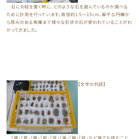
石にお経を書く時に、どのような石を選んでいるのか調べる
ために計測を行っています。直径約1.5～15cm、扁平な円礫か
ら厚みのある角礫まで様々な形状の石が使われていることがわ
かってきました。
【文字の判読】
「佛」「菩」「薩」「釈」「迦」「南」「無」「経」など誰でも読むこと