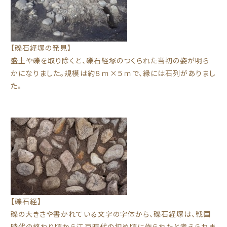
【礫石経塚の発見】
盛土や礫を取り除くと、礫石経塚のつくられた当初の姿が明ら
かになりました。規模は約８ｍ×５ｍで、縁には石列がありまし
た。
【礫石経】
礫の大きさや書かれている文字の字体から、礫石経塚は、戦国
時代の終わり頃から江戸時代の初め頃に作られたと考えられま