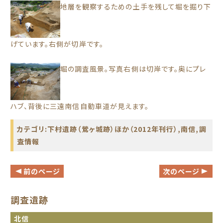
地層を観察するための土手を残して堀を掘り下
げています。右側が切岸です。
堀の調査風景。写真右側は切岸です。奥にプレ
ハブ、背後に三遠南信自動車道が見えます。
カテゴリ:
下村遺跡（鶯ヶ城跡）ほか（2012年刊行）
,
南信
,
調
査情報
前のページ
次のページ
調査遺跡
北信