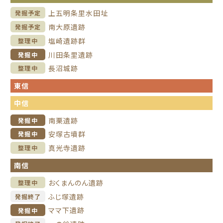
上五明条里水田址
発掘予定
南大原遺跡
発掘予定
塩崎遺跡群
整理中
川田条里遺跡
発掘中
長沼城跡
整理中
東信
中信
南栗遺跡
発掘中
安塚古墳群
発掘中
真光寺遺跡
整理中
南信
おくまんのん遺跡
整理中
ふじ塚遺跡
発掘終了
ママ下遺跡
発掘中