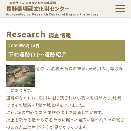
一般財団法人 長野県文化振興事業団
長野県埋蔵文化財センター
Archaeological Research Center of Nagano Prefecture
Research
調査情報
2009年6月24日
下村遺跡(1)～遺跡紹介
遺跡は、名勝天竜峡の東側、天竜川の河岸段丘
上にあります。
遺跡のなかには、河川に削り残された小高い尾根があり、地元
ではその場所を「鶯ケ城と呼んでいました。
現在、城の中心である尾根の頂上を調査しています。
頂上を攻める敵から守るために掘った幅広い堀や約３ｍの高さ
のある人工の崖（切岸）が見つかっています。