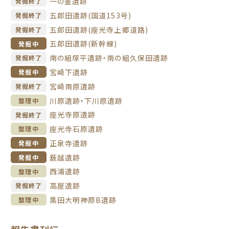
一の釜遺跡
発掘終了
五郎田遺跡(国道153号)
発掘終了
五郎田遺跡(座光寺上郷道路)
発掘終了
五郎田遺跡(新幹線)
発掘中
南の組塚平遺跡・南の組久保田遺跡
発掘終了
宮崎下遺跡
発掘中
宮崎南原遺跡
発掘終了
川原遺跡・下川原遺跡
整理中
座光寺原遺跡
発掘終了
座光寺石原遺跡
整理中
正泉寺遺跡
発掘中
薮越遺跡
発掘中
西浦遺跡
整理中
高屋遺跡
発掘終了
黒田大明神原B遺跡
整理中