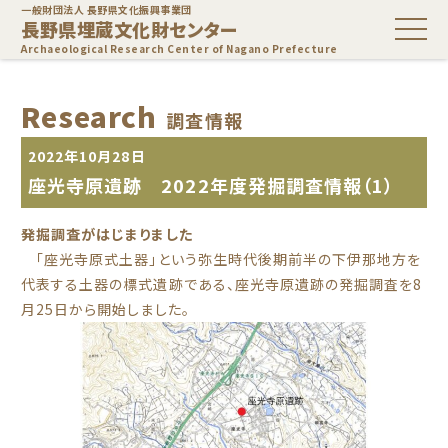
一般財団法人 長野県文化振興事業団
長野県埋蔵文化財センター
Archaeological Research Center of Nagano Prefecture
Research
調査情報
2022年10月28日
座光寺原遺跡 2022年度発掘調査情報（1）
発掘調査がはじまりました
「座光寺原式土器」という弥生時代後期前半の下伊那地方を
代表する土器の標式遺跡である、座光寺原遺跡の発掘調査を8
月25日から開始しました。