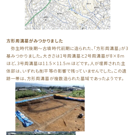
方形周溝墓がみつかりました
弥生時代後期～古墳時代前期に造られた、「方形周溝墓」が3
基みつかりました。大きさは1号周溝墓と2号周溝墓が8×8ｍ
ほど、3号周溝墓は11.5×11.5ｍほどです。人が埋葬された主
体部は、いずれも削平等の影響で残っていませんでした。この遺
跡一帯は、方形周溝墓が複数造られた墓域であったようです。