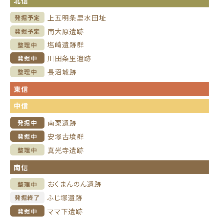
北信
上五明条里水田址
発掘予定
南大原遺跡
発掘予定
塩崎遺跡群
整理中
川田条里遺跡
発掘中
長沼城跡
整理中
東信
中信
南栗遺跡
発掘中
安塚古墳群
発掘中
真光寺遺跡
整理中
南信
おくまんのん遺跡
整理中
ふじ塚遺跡
発掘終了
ママ下遺跡
発掘中