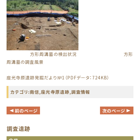
方形周溝墓の検出状況 方形
周溝墓の調査風景
座光寺原遺跡発掘だより№1（PDFデータ：724KB）
カテゴリ:
南信
,
座光寺原遺跡
,
調査情報
前のページ
次のページ
調査遺跡