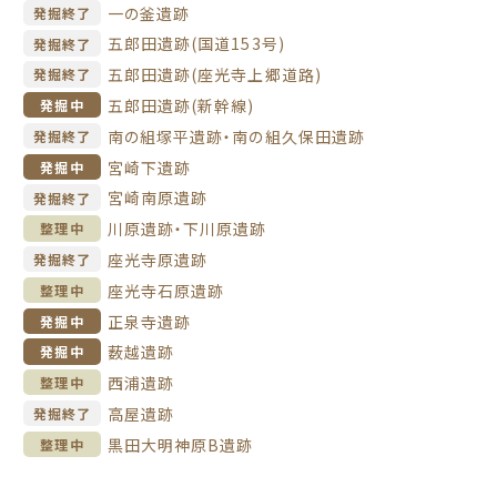
一の釜遺跡
発掘終了
五郎田遺跡(国道153号)
発掘終了
五郎田遺跡(座光寺上郷道路)
発掘終了
五郎田遺跡(新幹線)
発掘中
南の組塚平遺跡・南の組久保田遺跡
発掘終了
宮崎下遺跡
発掘中
宮崎南原遺跡
発掘終了
川原遺跡・下川原遺跡
整理中
座光寺原遺跡
発掘終了
座光寺石原遺跡
整理中
正泉寺遺跡
発掘中
薮越遺跡
発掘中
西浦遺跡
整理中
高屋遺跡
発掘終了
黒田大明神原B遺跡
整理中