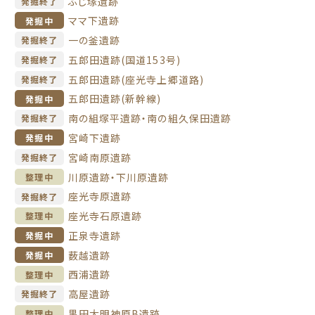
ふじ塚遺跡
発掘終了
ママ下遺跡
発掘中
一の釜遺跡
発掘終了
五郎田遺跡(国道153号)
発掘終了
五郎田遺跡(座光寺上郷道路)
発掘終了
五郎田遺跡(新幹線)
発掘中
南の組塚平遺跡・南の組久保田遺跡
発掘終了
宮崎下遺跡
発掘中
宮崎南原遺跡
発掘終了
川原遺跡・下川原遺跡
整理中
座光寺原遺跡
発掘終了
座光寺石原遺跡
整理中
正泉寺遺跡
発掘中
薮越遺跡
発掘中
西浦遺跡
整理中
高屋遺跡
発掘終了
黒田大明神原B遺跡
整理中