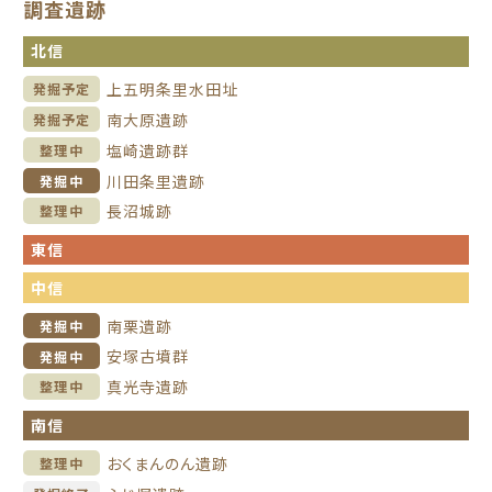
調査遺跡
北信
上五明条里水田址
発掘予定
南大原遺跡
発掘予定
塩崎遺跡群
整理中
川田条里遺跡
発掘中
長沼城跡
整理中
東信
中信
南栗遺跡
発掘中
安塚古墳群
発掘中
真光寺遺跡
整理中
南信
おくまんのん遺跡
整理中