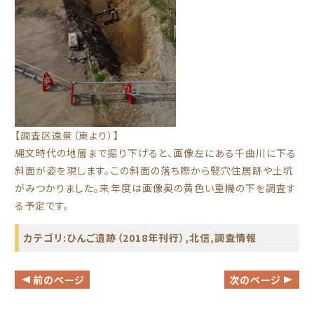
【調査区遠景（東より）】
縄文時代の地層まで掘り下げると、画像左にある千曲川に下る
斜面が姿を現します。この斜面の落ち際から竪穴住居跡や土坑
がみつかりました。来年度は画像奥の黄色い重機の下を調査す
る予定です。
カテゴリ:
ひんご遺跡（2018年刊行）
,
北信
,
調査情報
前のページ
次のページ