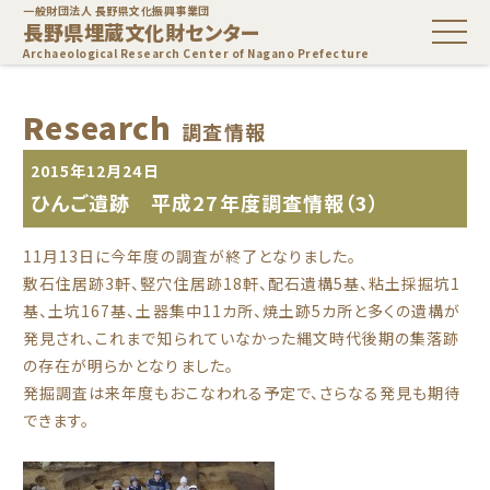
一般財団法人 長野県文化振興事業団
長野県埋蔵文化財センター
Archaeological Research Center of Nagano Prefecture
Research
調査情報
2015年12月24日
ひんご遺跡 平成27年度調査情報（3）
11月13日に今年度の調査が終了となりました。
敷石住居跡3軒、竪穴住居跡18軒、配石遺構5基、粘土採掘坑1
基、土坑167基、土器集中11カ所、焼土跡5カ所と多くの遺構が
発見され、これまで知られていなかった縄文時代後期の集落跡
の存在が明らかとなりました。
発掘調査は来年度もおこなわれる予定で、さらなる発見も期待
できます。