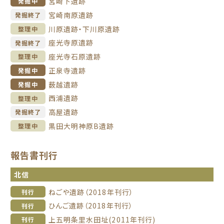
宮崎下遺跡
発掘中
宮崎南原遺跡
発掘終了
川原遺跡・下川原遺跡
整理中
座光寺原遺跡
発掘終了
座光寺石原遺跡
整理中
正泉寺遺跡
発掘中
薮越遺跡
発掘中
西浦遺跡
整理中
高屋遺跡
発掘終了
黒田大明神原B遺跡
整理中
報告書刊行
北信
ねごや遺跡（2018年刊行）
刊行
ひんご遺跡（2018年刊行）
刊行
上五明条里水田址(2011年刊行)
刊行