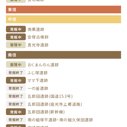
東信
中信
南栗遺跡
発掘中
安塚古墳群
発掘中
真光寺遺跡
整理中
南信
おくまんのん遺跡
整理中
ふじ塚遺跡
発掘終了
ママ下遺跡
発掘中
一の釜遺跡
発掘終了
五郎田遺跡(国道153号)
発掘終了
五郎田遺跡(座光寺上郷道路)
発掘終了
五郎田遺跡(新幹線)
発掘中
南の組塚平遺跡・南の組久保田遺跡
発掘終了