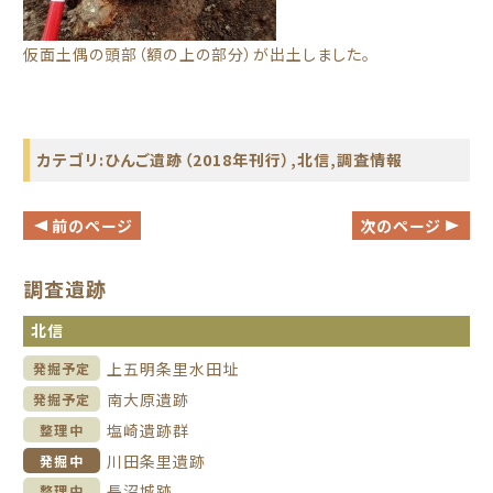
仮面土偶の頭部（額の上の部分）が出土しました。
カテゴリ:
ひんご遺跡（2018年刊行）
,
北信
,
調査情報
前のページ
次のページ
調査遺跡
北信
上五明条里水田址
発掘予定
南大原遺跡
発掘予定
塩崎遺跡群
整理中
川田条里遺跡
発掘中
長沼城跡
整理中