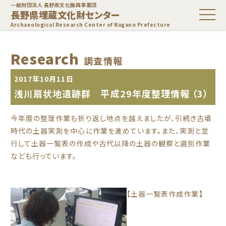
一般財団法人 長野県文化振興事業団
長野県埋蔵文化財センター
Archaeological Research Center of Nagano Prefecture
Research
調査情報
2017年10月11日
浅川扇状地遺跡群 平成29年度整理情報 （3）
今年度の整理作業も折り返し地点を越えましたが、引続き古墳
時代の土器実測を中心に作業を進めています。また、実測と並
行して土器一覧表の作成や古代以降の土器の観察と選別作業
なども行っています。
【土器一覧表作成作業】