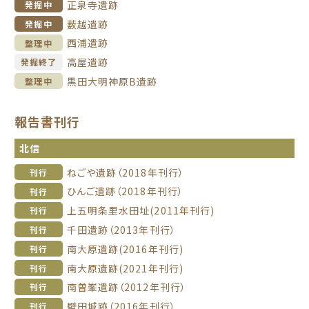
正泉寺遺跡
発掘中
薮越遺跡
発掘中
西浦遺跡
整理中
高屋遺跡
発掘終了
黒田大明神原B遺跡
整理中
報告書刊行
北信
ねごや遺跡（2018年刊行）
刊行
ひんご遺跡（2018年刊行）
刊行
上五明条里水田址(2011年刊行)
刊行
千田遺跡（2013年刊行）
刊行
南大原遺跡(2016年刊行)
刊行
南大原遺跡(2021年刊行)
刊行
南曽峯遺跡（2012年刊行）
刊行
壁田城跡（2016年刊行）
刊行