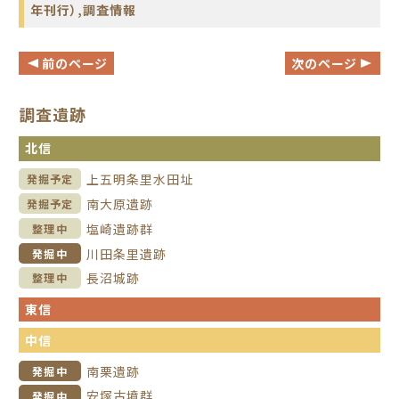
年刊行）
,
調査情報
前のページ
次のページ
調査遺跡
北信
上五明条里水田址
発掘予定
南大原遺跡
発掘予定
塩崎遺跡群
整理中
川田条里遺跡
発掘中
長沼城跡
整理中
東信
中信
南栗遺跡
発掘中
安塚古墳群
発掘中