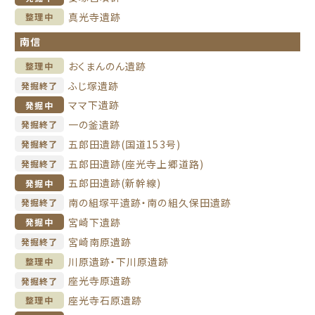
真光寺遺跡
整理中
南信
おくまんのん遺跡
整理中
ふじ塚遺跡
発掘終了
ママ下遺跡
発掘中
一の釜遺跡
発掘終了
五郎田遺跡(国道153号)
発掘終了
五郎田遺跡(座光寺上郷道路)
発掘終了
五郎田遺跡(新幹線)
発掘中
南の組塚平遺跡・南の組久保田遺跡
発掘終了
宮崎下遺跡
発掘中
宮崎南原遺跡
発掘終了
川原遺跡・下川原遺跡
整理中
座光寺原遺跡
発掘終了
座光寺石原遺跡
整理中