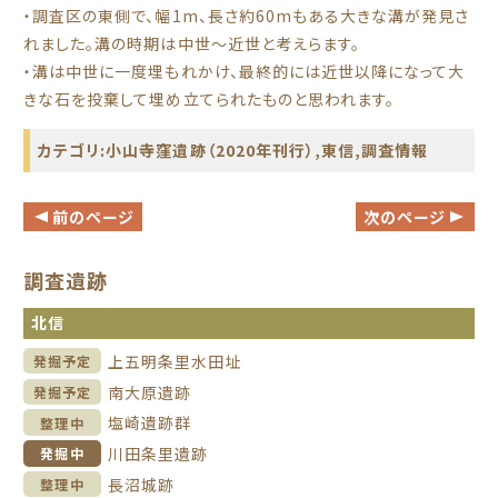
・調査区の東側で、幅1m、長さ約60mもある大きな溝が発見さ
れました。溝の時期は中世～近世と考えらます。
・溝は中世に一度埋もれかけ、最終的には近世以降になって大
きな石を投棄して埋め立てられたものと思われます。
カテゴリ:
小山寺窪遺跡（2020年刊行）
,
東信
,
調査情報
前のページ
次のページ
調査遺跡
北信
上五明条里水田址
発掘予定
南大原遺跡
発掘予定
塩崎遺跡群
整理中
川田条里遺跡
発掘中
長沼城跡
整理中