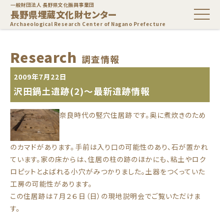
一般財団法人 長野県文化振興事業団
長野県埋蔵文化財センター
Archaeological Research Center of Nagano Prefecture
Research
調査情報
2009年7月22日
沢田鍋土遺跡(2)～最新遺跡情報
奈良時代の竪穴住居跡です。奥に煮炊きのため
のカマドがあります。手前は入り口の可能性のあり、石が置かれ
ています。家の床からは、住居の柱の跡のほかにも、粘土やロク
ロピットとよばれる小穴がみつかりました。土器をつくっていた
工房の可能性があります。
この住居跡は７月２６日（日）の現地説明会でご覧いただけま
す。