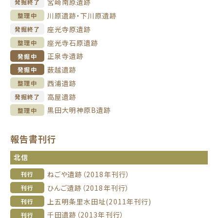
宮崎南原遺跡
発掘終了
川原遺跡・下川原遺跡
整理中
座光寺原遺跡
発掘終了
座光寺石原遺跡
整理中
正泉寺遺跡
発掘中
薮越遺跡
発掘中
西浦遺跡
整理中
高屋遺跡
発掘終了
黒田大明神原B遺跡
整理中
報告書刊行
北信
ねごや遺跡（2018年刊行）
刊行
ひんご遺跡（2018年刊行）
刊行
上五明条里水田址(2011年刊行)
刊行
千田遺跡（2013年刊行）
刊行