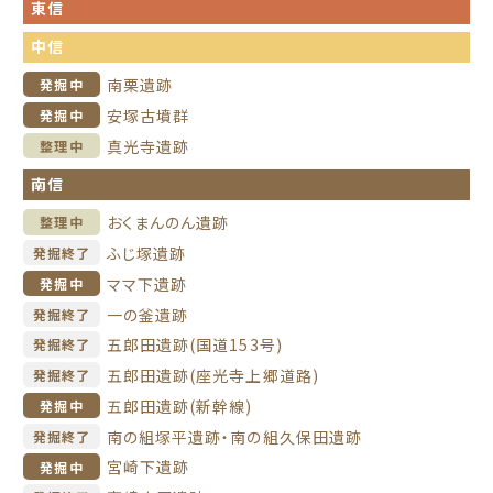
東信
中信
南栗遺跡
発掘中
安塚古墳群
発掘中
真光寺遺跡
整理中
南信
おくまんのん遺跡
整理中
ふじ塚遺跡
発掘終了
ママ下遺跡
発掘中
一の釜遺跡
発掘終了
五郎田遺跡(国道153号)
発掘終了
五郎田遺跡(座光寺上郷道路)
発掘終了
五郎田遺跡(新幹線)
発掘中
南の組塚平遺跡・南の組久保田遺跡
発掘終了
宮崎下遺跡
発掘中