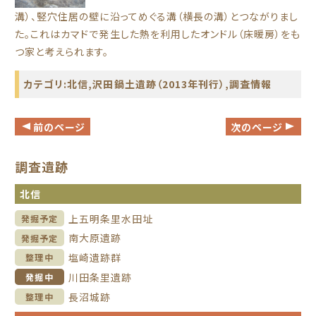
溝）、竪穴住居の壁に沿ってめぐる溝（横長の溝）とつながりまし
た。これはカマドで発生した熱を利用したオンドル（床暖房）をも
つ家と考えられます。
カテゴリ:
北信
,
沢田鍋土遺跡（2013年刊行）
,
調査情報
前のページ
次のページ
調査遺跡
北信
上五明条里水田址
発掘予定
南大原遺跡
発掘予定
塩崎遺跡群
整理中
川田条里遺跡
発掘中
長沼城跡
整理中