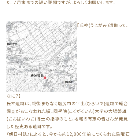
た。７月末までの短い期間ですが、よろしくお願いします。
【氏神(うじがみ)遺跡って、
なに？】
氏神遺跡は、戦後まもなく塩尻市の平出(ひらいで)遺跡で総合
調査がおこなわれた頃、國學院(こくがくいん)大学の大場磐雄
(おおばいわお)博士の指導のもと、地域の有志の皆さんが発見
した歴史ある遺跡です。
『朝日村誌』によると、今から約12,000年前につくられた黒曜石