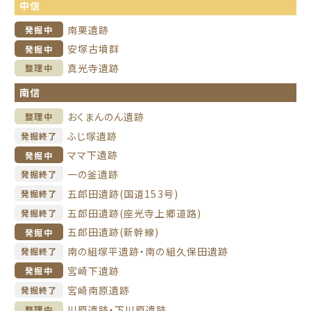
中信
南栗遺跡
発掘中
安塚古墳群
発掘中
真光寺遺跡
整理中
南信
おくまんのん遺跡
整理中
ふじ塚遺跡
発掘終了
ママ下遺跡
発掘中
一の釜遺跡
発掘終了
五郎田遺跡(国道153号)
発掘終了
五郎田遺跡(座光寺上郷道路)
発掘終了
五郎田遺跡(新幹線)
発掘中
南の組塚平遺跡・南の組久保田遺跡
発掘終了
宮崎下遺跡
発掘中
宮崎南原遺跡
発掘終了
川原遺跡・下川原遺跡
整理中