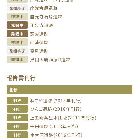
座光寺原遺跡
発掘終了
座光寺石原遺跡
整理中
正泉寺遺跡
発掘中
薮越遺跡
発掘中
西浦遺跡
整理中
高屋遺跡
発掘終了
黒田大明神原B遺跡
整理中
報告書刊行
北信
ねごや遺跡（2018年刊行）
刊行
ひんご遺跡（2018年刊行）
刊行
上五明条里水田址(2011年刊行)
刊行
千田遺跡（2013年刊行）
刊行
南大原遺跡(2016年刊行)
刊行