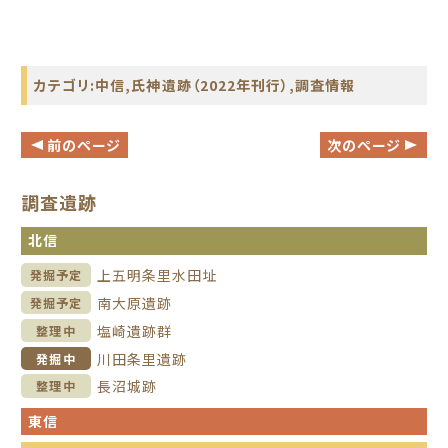
カテゴリ:
中信
,
氏神遺跡（2022年刊行）
,
調査情報
前のページ
次のページ
調査遺跡
北信
上五明条里水田址
発掘予定
南大原遺跡
発掘予定
塩崎遺跡群
整理中
川田条里遺跡
発掘中
長沼城跡
整理中
東信