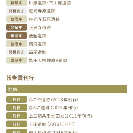
川原遺跡・下川原遺跡
整理中
座光寺原遺跡
発掘終了
座光寺石原遺跡
整理中
正泉寺遺跡
発掘中
薮越遺跡
発掘中
西浦遺跡
整理中
高屋遺跡
発掘終了
黒田大明神原B遺跡
整理中
報告書刊行
北信
ねごや遺跡（2018年刊行）
刊行
ひんご遺跡（2018年刊行）
刊行
上五明条里水田址(2011年刊行)
刊行
千田遺跡（2013年刊行）
刊行
南大原遺跡(2016年刊行)
刊行