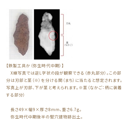
【鉄製工具か（弥生時代中期）】
X線写真では逆L字状の段が観察できる（赤丸部分）。この部
分は刃部と茎（※）を分ける関（まち）に当たると想定されます。
写真上が刃部、下が茎と考えられます。※茎（なかご：柄に装着
する部分）
長さ49×幅9×厚さ8mm、重さ6.7g。
弥生時代中期後半の竪穴建物跡出土。