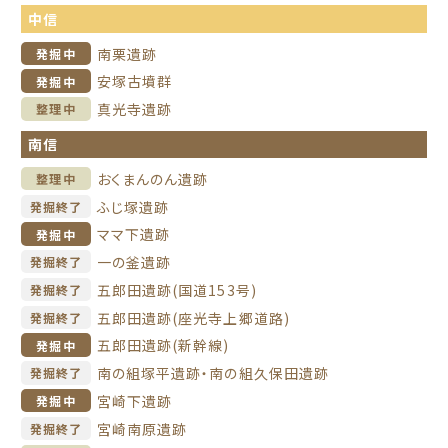
中信
南栗遺跡
発掘中
安塚古墳群
発掘中
真光寺遺跡
整理中
南信
おくまんのん遺跡
整理中
ふじ塚遺跡
発掘終了
ママ下遺跡
発掘中
一の釜遺跡
発掘終了
五郎田遺跡(国道153号)
発掘終了
五郎田遺跡(座光寺上郷道路)
発掘終了
五郎田遺跡(新幹線)
発掘中
南の組塚平遺跡・南の組久保田遺跡
発掘終了
宮崎下遺跡
発掘中
宮崎南原遺跡
発掘終了