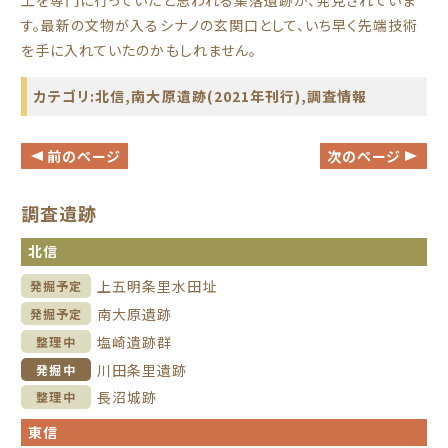
工を専門に行っていたと思われる集落遺跡が、発見されていま
す。最新の文物が入るシナノの玄関口として、いち早く先端技術
を手に入れていたのかもしれません。
カテゴリ:
北信
,
南大原遺跡(2021年刊行)
,
調査情報
前のページ
次のページ
調査遺跡
北信
上五明条里水田址
発掘予定
南大原遺跡
発掘予定
塩崎遺跡群
整理中
川田条里遺跡
発掘中
長沼城跡
整理中
東信