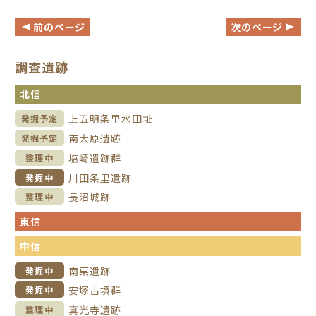
前のページ
次のページ
調査遺跡
北信
上五明条里水田址
発掘予定
南大原遺跡
発掘予定
塩崎遺跡群
整理中
川田条里遺跡
発掘中
長沼城跡
整理中
東信
中信
南栗遺跡
発掘中
安塚古墳群
発掘中
真光寺遺跡
整理中