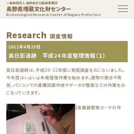
一般財団法人 長野県文化振興事業団
長野県埋蔵文化財センター
Archaeological Research Center of Nagano Prefecture
Research
調査情報
2012年4月25日
奥日影遺跡 平成24年度整理情報（１）
奥日影遺跡は、平成20・22年度に発掘調査をおこないました。
今年度はいよいよ本格整理作業を始めます。遺物の接合や実
測、パソコンでの遺構図面作成やデータの整理などの作業をお
こなっていきます。
【金属器管理カードの作