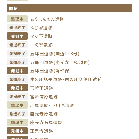
南信
おくまんのん遺跡
整理中
ふじ塚遺跡
発掘終了
ママ下遺跡
発掘中
一の釜遺跡
発掘終了
五郎田遺跡(国道153号)
発掘終了
五郎田遺跡(座光寺上郷道路)
発掘終了
五郎田遺跡(新幹線)
発掘中
南の組塚平遺跡・南の組久保田遺跡
発掘終了
宮崎下遺跡
発掘中
宮崎南原遺跡
発掘終了
川原遺跡・下川原遺跡
整理中
座光寺原遺跡
発掘終了
座光寺石原遺跡
整理中
正泉寺遺跡
発掘中