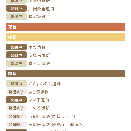
塩崎遺跡群
整理中
川田条里遺跡
発掘中
長沼城跡
整理中
東信
中信
南栗遺跡
発掘中
安塚古墳群
発掘中
真光寺遺跡
整理中
南信
おくまんのん遺跡
整理中
ふじ塚遺跡
発掘終了
ママ下遺跡
発掘中
一の釜遺跡
発掘終了
五郎田遺跡(国道153号)
発掘終了
五郎田遺跡(座光寺上郷道路)
発掘終了