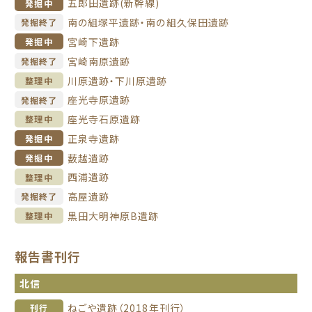
五郎田遺跡(新幹線)
発掘中
南の組塚平遺跡・南の組久保田遺跡
発掘終了
宮崎下遺跡
発掘中
宮崎南原遺跡
発掘終了
川原遺跡・下川原遺跡
整理中
座光寺原遺跡
発掘終了
座光寺石原遺跡
整理中
正泉寺遺跡
発掘中
薮越遺跡
発掘中
西浦遺跡
整理中
高屋遺跡
発掘終了
黒田大明神原B遺跡
整理中
報告書刊行
北信
ねごや遺跡（2018年刊行）
刊行