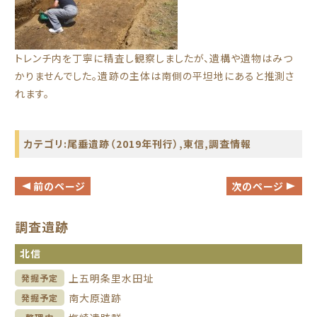
トレンチ内を丁寧に精査し観察しましたが、遺構や遺物はみつ
かりませんでした。遺跡の主体は南側の平坦地にあると推測さ
れます。
カテゴリ:
尾垂遺跡（2019年刊行）
,
東信
,
調査情報
前のページ
次のページ
調査遺跡
北信
上五明条里水田址
発掘予定
南大原遺跡
発掘予定