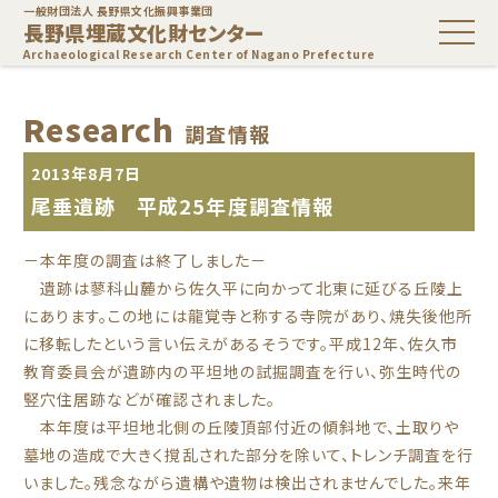
一般財団法人 長野県文化振興事業団
長野県埋蔵文化財センター
Archaeological Research Center of Nagano Prefecture
Research
調査情報
2013年8月7日
尾垂遺跡 平成25年度調査情報
－本年度の調査は終了しました－
遺跡は蓼科山麓から佐久平に向かって北東に延びる丘陵上
にあります。この地には龍覚寺と称する寺院があり、焼失後他所
に移転したという言い伝えがあるそうです。平成12年、佐久市
教育委員会が遺跡内の平坦地の試掘調査を行い、弥生時代の
竪穴住居跡などが確認されました。
本年度は平坦地北側の丘陵頂部付近の傾斜地で、土取りや
墓地の造成で大きく撹乱された部分を除いて、トレンチ調査を行
いました。残念ながら遺構や遺物は検出されませんでした。来年