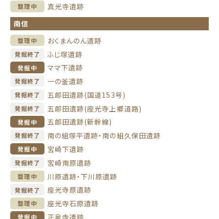
真光寺遺跡
整理中
南信
おくまんのん遺跡
整理中
ふじ塚遺跡
発掘終了
ママ下遺跡
発掘中
一の釜遺跡
発掘終了
五郎田遺跡(国道153号)
発掘終了
五郎田遺跡(座光寺上郷道路)
発掘終了
五郎田遺跡(新幹線)
発掘中
南の組塚平遺跡・南の組久保田遺跡
発掘終了
宮崎下遺跡
発掘中
宮崎南原遺跡
発掘終了
川原遺跡・下川原遺跡
整理中
座光寺原遺跡
発掘終了
座光寺石原遺跡
整理中
正泉寺遺跡
発掘中