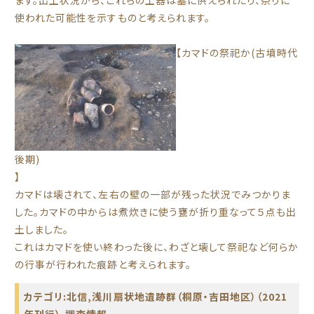
ます。出土状況から、これらの土器は墓に供えられたり、祭りに
使われた可能性を示すものと考えられます。
【カマドの祭祀か(古墳時代
後期)
】
カマドは壊されて、左右の壁の一部が残った状況でみつかりま
した。カマドの中からは煮炊きに使う甕が折り重なって５点も出
土しました。
これはカマドを使い終わった後に、わざと壊して祭祀など何らか
の行事が行われた痕跡と考えられます。
カテゴリ:
北信
,
浅川扇状地遺跡群（桐原・吉田地区）（2021