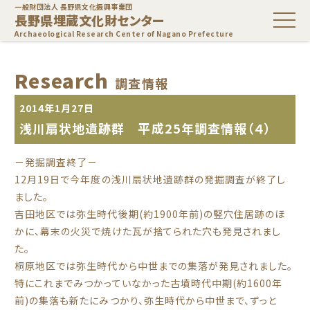
一般財団法人 長野県文化振興事業団
長野県埋蔵文化財センター
Archaeological Research Center of Nagano Prefecture
Research
調査情報
2014年1月27日
浅川扇状地遺跡群 平成25年調査情報（４）
－発掘調査終了－
12月19日で今年度の浅川扇状地遺跡群の発掘調査が終了し
ました。
吉田地区では弥生時代後期(約1900年前)の竪穴住居跡のほ
かに、幕末の火災で焼けた瓦が捨てられた穴も発見されまし
た。
桐原地区では弥生時代から中世までの集落が発見されました。
特にこれまでみつかっていなかった古墳時代中期(約1600年
前)の集落も新たにみつかり、弥生時代から中世まで、ずっと