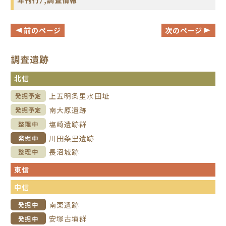
年刊行）
,
調査情報
前のページ
次のページ
調査遺跡
北信
上五明条里水田址
発掘予定
南大原遺跡
発掘予定
塩崎遺跡群
整理中
川田条里遺跡
発掘中
長沼城跡
整理中
東信
中信
南栗遺跡
発掘中
安塚古墳群
発掘中