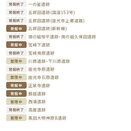
一の釜遺跡
発掘終了
五郎田遺跡(国道153号)
発掘終了
五郎田遺跡(座光寺上郷道路)
発掘終了
五郎田遺跡(新幹線)
発掘中
南の組塚平遺跡・南の組久保田遺跡
発掘終了
宮崎下遺跡
発掘中
宮崎南原遺跡
発掘終了
川原遺跡・下川原遺跡
整理中
座光寺原遺跡
発掘終了
座光寺石原遺跡
整理中
正泉寺遺跡
発掘中
薮越遺跡
発掘中
西浦遺跡
整理中
高屋遺跡
発掘終了
黒田大明神原B遺跡
整理中