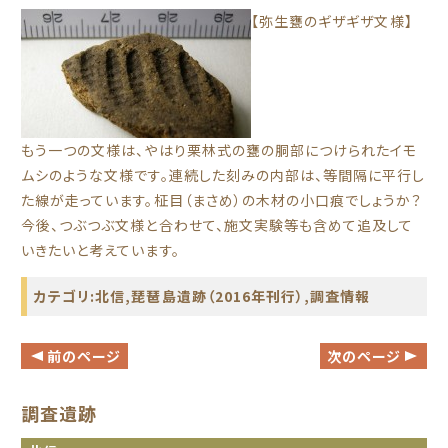
【弥生甕のギザギザ文様】
もう一つの文様は、やはり栗林式の甕の胴部につけられたイモ
ムシのような文様です。連続した刻みの内部は、等間隔に平行し
た線が走っています。柾目（まさめ）の木材の小口痕でしょうか？
今後、つぶつぶ文様と合わせて、施文実験等も含めて追及して
いきたいと考えています。
カテゴリ:
北信
,
琵琶島遺跡（2016年刊行）
,
調査情報
前のページ
次のページ
調査遺跡