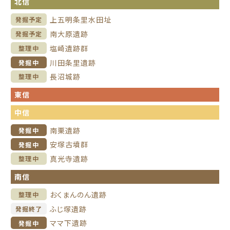
北信
上五明条里水田址
発掘予定
南大原遺跡
発掘予定
塩崎遺跡群
整理中
川田条里遺跡
発掘中
長沼城跡
整理中
東信
中信
南栗遺跡
発掘中
安塚古墳群
発掘中
真光寺遺跡
整理中
南信
おくまんのん遺跡
整理中
ふじ塚遺跡
発掘終了
ママ下遺跡
発掘中