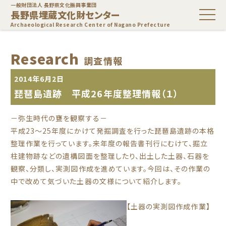
一般財団法人 長野県文化振興事業団
長野県埋蔵文化財センター
Archaeological Research Center of Nagano Prefecture
Research
調査情報
2014年6月2日
琵琶島遺跡 平成26年度整理情報（１）
－弥生時代の甕を観察する－
平成23～25年度にかけて発掘調査を行った琵琶島遺跡の本格
整理作業を行っています。来年度の報告書刊行にむけて、掘立
柱建物跡などの遺構図面を整理したり、出土した土器、石器を
観察、分類し、実測図作成を進めています。今回は、その作業の
中で改めて気づいた土器の文様について紹介します。
【土器の実測図作成作業】