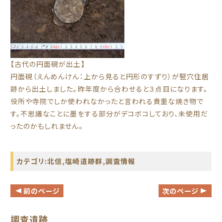
【古代の円面硯が出土】
円面硯（えんめんけん：上から見ると円形のすずり）が竪穴住居
跡から出土しました。昨年度から合わせると３点目になります。
役所や寺院でしか使われなかったと言われる貴重な焼き物で
す。不思議なことに墨をする部分がデコボコしており、未使用だ
ったのかもしれません。
カテゴリ:
北信
,
塩崎遺跡群
,
調査情報
前のページ
次のページ
調査遺跡