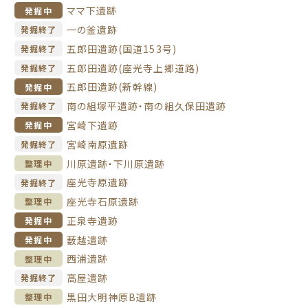
ママ下遺跡
発掘中
一の釜遺跡
発掘終了
五郎田遺跡(国道153号)
発掘終了
五郎田遺跡(座光寺上郷道路)
発掘終了
五郎田遺跡(新幹線)
発掘中
南の組塚平遺跡・南の組久保田遺跡
発掘終了
宮崎下遺跡
発掘中
宮崎南原遺跡
発掘終了
川原遺跡・下川原遺跡
整理中
座光寺原遺跡
発掘終了
座光寺石原遺跡
整理中
正泉寺遺跡
発掘中
薮越遺跡
発掘中
西浦遺跡
整理中
高屋遺跡
発掘終了
黒田大明神原B遺跡
整理中