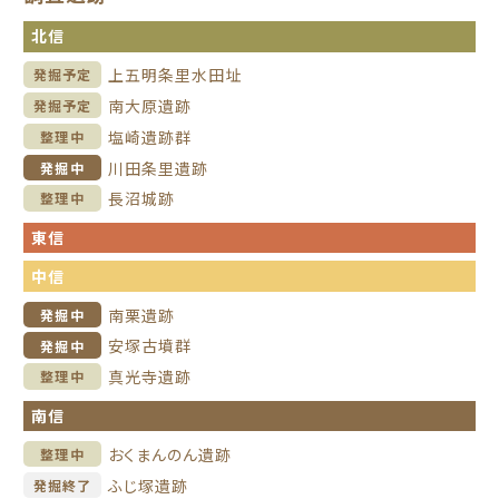
北信
上五明条里水田址
発掘予定
南大原遺跡
発掘予定
塩崎遺跡群
整理中
川田条里遺跡
発掘中
長沼城跡
整理中
東信
中信
南栗遺跡
発掘中
安塚古墳群
発掘中
真光寺遺跡
整理中
南信
おくまんのん遺跡
整理中
ふじ塚遺跡
発掘終了