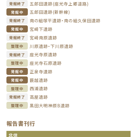
五郎田遺跡(座光寺上郷道路)
発掘終了
五郎田遺跡(新幹線)
発掘中
南の組塚平遺跡・南の組久保田遺跡
発掘終了
宮崎下遺跡
発掘中
宮崎南原遺跡
発掘終了
川原遺跡・下川原遺跡
整理中
座光寺原遺跡
発掘終了
座光寺石原遺跡
整理中
正泉寺遺跡
発掘中
薮越遺跡
発掘中
西浦遺跡
整理中
高屋遺跡
発掘終了
黒田大明神原B遺跡
整理中
報告書刊行
北信