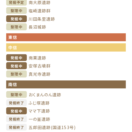
南大原遺跡
発掘予定
塩崎遺跡群
整理中
川田条里遺跡
発掘中
長沼城跡
整理中
東信
中信
南栗遺跡
発掘中
安塚古墳群
発掘中
真光寺遺跡
整理中
南信
おくまんのん遺跡
整理中
ふじ塚遺跡
発掘終了
ママ下遺跡
発掘中
一の釜遺跡
発掘終了
五郎田遺跡(国道153号)
発掘終了