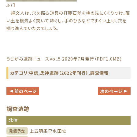
ふ）】
縄文人は、穴を掘る道具の打製石斧を棒の先にくくりつけ、硬
い土を根気よく突いてほぐし、手のひらなどですくい上げ、穴を
掘り進んでいたのでしょう。
うじがみ遺跡ニュースvol.5
2020年7月発行（PDF1.0MB)
カテゴリ:
中信
,
氏神遺跡（2022年刊行）
,
調査情報
前のページ
次のページ
調査遺跡
北信
上五明条里水田址
発掘予定