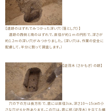
【遺跡のはずれでみつかった深い穴（落とし穴）】
遺跡の西側と南のはずれで、直径が約１ｍの円形で、深さが
約1.2ｍの深い穴がみつかりました。（深い穴は、作業の安全に
配慮して、半分に割って調査します。）
【逆茂木（さかもぎ）の跡】
穴の下の方は長方形で、底には直径3㎝、深さ10～15㎝の小
さな穴が４か所あります。この穴は、底に杭（逆茂木）を立てた縄