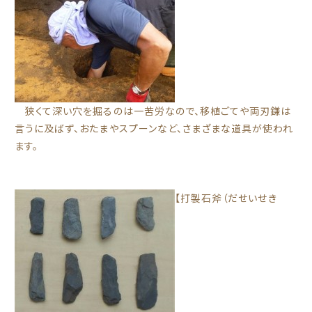
狭くて深い穴を掘るのは一苦労なので、移植ごてや両刃鎌は
言うに及ばず、おたまやスプーンなど、さまざまな道具が使われ
ます。
【打製石斧（だせいせき