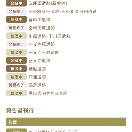
五郎田遺跡(新幹線)
発掘中
南の組塚平遺跡・南の組久保田遺跡
発掘終了
宮崎下遺跡
発掘中
宮崎南原遺跡
発掘終了
川原遺跡・下川原遺跡
整理中
座光寺原遺跡
発掘終了
座光寺石原遺跡
整理中
正泉寺遺跡
発掘中
薮越遺跡
発掘中
西浦遺跡
整理中
高屋遺跡
発掘終了
黒田大明神原B遺跡
整理中
報告書刊行
北信
ねごや遺跡（2018年刊行）
刊行