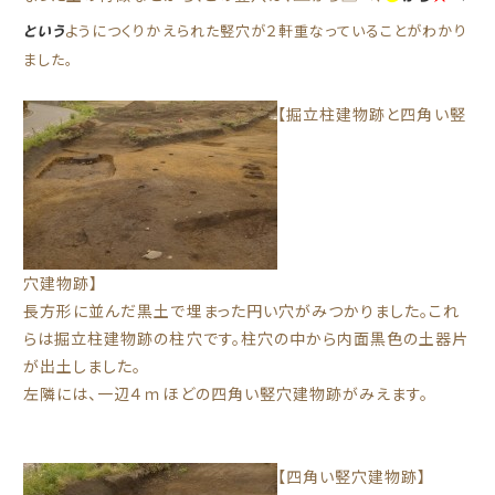
という
ようにつくりかえられた竪穴が２軒重なっていることがわかり
ました。
【掘立柱建物跡と四角い竪
穴建物跡】
長方形に並んだ黒土で埋まった円い穴がみつかりました。これ
らは掘立柱建物跡の柱穴です。柱穴の中から内面黒色の土器片
が出土しました。
左隣には、一辺４ｍほどの四角い竪穴建物跡がみえます。
【四角い竪穴建物跡】