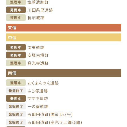
塩崎遺跡群
整理中
川田条里遺跡
発掘中
長沼城跡
整理中
東信
中信
南栗遺跡
発掘中
安塚古墳群
発掘中
真光寺遺跡
整理中
南信
おくまんのん遺跡
整理中
ふじ塚遺跡
発掘終了
ママ下遺跡
発掘中
一の釜遺跡
発掘終了
五郎田遺跡(国道153号)
発掘終了
五郎田遺跡(座光寺上郷道路)
発掘終了