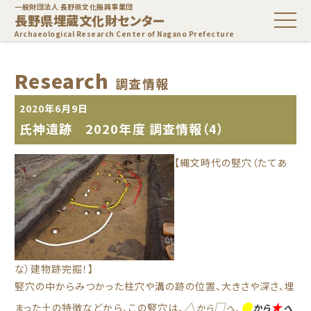
一般財団法人 長野県文化振興事業団
長野県埋蔵文化財センター
Archaeological Research Center of Nagano Prefecture
Research
調査情報
2020年6月9日
氏神遺跡 2020年度 調査情報（4）
【縄文時代の竪穴（たてあ
な）建物跡完掘！】
竪穴の中からみつかった柱穴や溝の跡の位置、大きさや深さ、埋
△
□
●
★
まった土の特徴などから、この竪穴は
、
から
へ、
から
へ