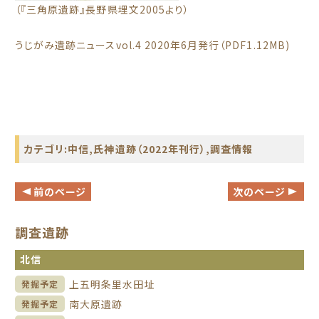
（『三角原遺跡』長野県埋文2005より）
うじがみ遺跡ニュースvol.4
2020年6月発行（PDF1.12MB)
カテゴリ:
中信
,
氏神遺跡（2022年刊行）
,
調査情報
前のページ
次のページ
調査遺跡
北信
上五明条里水田址
発掘予定
南大原遺跡
発掘予定