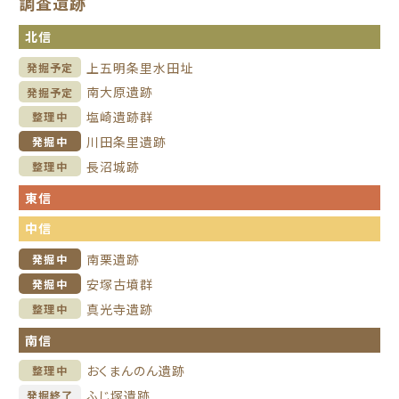
調査遺跡
北信
上五明条里水田址
発掘予定
南大原遺跡
発掘予定
塩崎遺跡群
整理中
川田条里遺跡
発掘中
長沼城跡
整理中
東信
中信
南栗遺跡
発掘中
安塚古墳群
発掘中
真光寺遺跡
整理中
南信
おくまんのん遺跡
整理中
ふじ塚遺跡
発掘終了