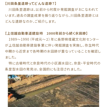
【川田条里遺跡ってどんな遺跡？】
川田条里遺跡は、以前から何度か発掘調査がおこなわれて
います。過去の調査成果を振り返りながら、川田条里遺跡とは
どんな遺跡なのか、ご紹介します。
【上信越自動車道建設時 2000年前から続く水田跡】
1989～1990（平成元～２）年に長野県埋蔵文化財センター
が上信越自動車建設事業に伴い発掘調査を実施し、弥生時代
中期から近世まで各時期の水田跡が重なっていることを確認し
ました。
特に古墳時代と奈良時代の小区画水田と、奈良・平安時代の
条里型水田の発見は、全国的にも注目されました。