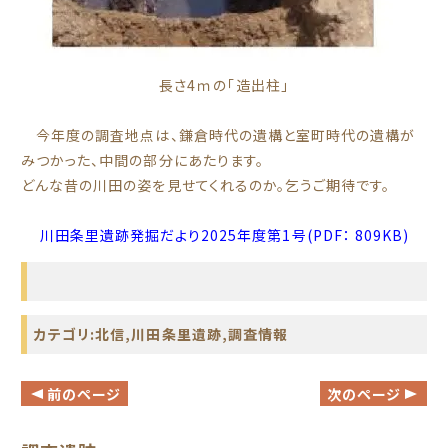
長さ4ｍの「造出柱」
今年度の調査地点は、鎌倉時代の遺構と室町時代の遺構が
みつかった、中間の部分にあたります。
どんな昔の川田の姿を見せてくれるのか。乞うご期待です。
川田条里遺跡発掘だより2025年度第1号(PDF： 809
KB)
カテゴリ:
北信
,
川田条里遺跡
,
調査情報
前のページ
次のページ