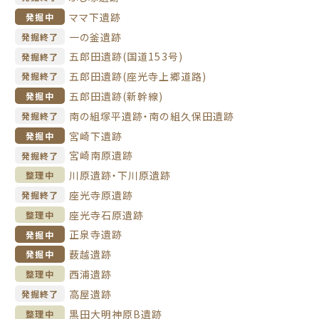
ママ下遺跡
発掘中
一の釜遺跡
発掘終了
五郎田遺跡(国道153号)
発掘終了
五郎田遺跡(座光寺上郷道路)
発掘終了
五郎田遺跡(新幹線)
発掘中
南の組塚平遺跡・南の組久保田遺跡
発掘終了
宮崎下遺跡
発掘中
宮崎南原遺跡
発掘終了
川原遺跡・下川原遺跡
整理中
座光寺原遺跡
発掘終了
座光寺石原遺跡
整理中
正泉寺遺跡
発掘中
薮越遺跡
発掘中
西浦遺跡
整理中
高屋遺跡
発掘終了
黒田大明神原B遺跡
整理中