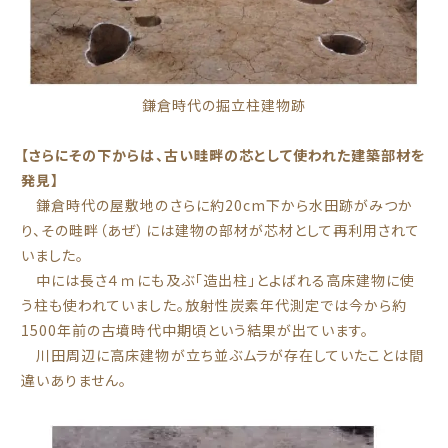
鎌倉時代の掘立柱建物跡
【さらにその下からは、古い畦畔の芯として使われた建築部材を
発見】
鎌倉時代の屋敷地のさらに約20cm下から水田跡がみつか
り、その畦畔（あぜ）には建物の部材が芯材として再利用されて
いました。
中には長さ４ｍにも及ぶ「造出柱」とよばれる高床建物に使
う柱も使われていました。放射性炭素年代測定では今から約
1500年前の古墳時代中期頃という結果が出ています。
川田周辺に高床建物が立ち並ぶムラが存在していたことは間
違いありません。