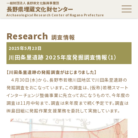
一般財団法人 長野県文化振興事業団
長野県埋蔵文化財センター
Archaeological Research Center of Nagano Prefecture
Research
調査情報
2025年5月23日
川田条里遺跡 2025年度発掘調査情報（1）
【川田条里遺跡の発掘調査がはじまりました】
４月30日(水)から、長野市若穂川田地区で川田条里遺跡の
発掘調査をおこなっています。この調査は、(仮称)若穂スマート
インターチェンジ整備事業に先立っておこなうもので、今年度の
調査は11月中旬まで、調査は来年度まで続く予定です。調査は
㈱島田組に発掘作業支援業務を委託して実施しています。