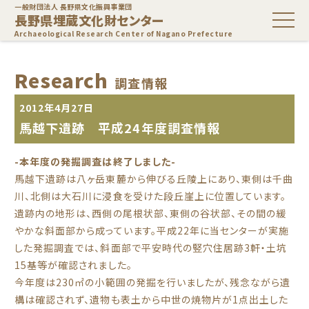
一般財団法人 長野県文化振興事業団
長野県埋蔵文化財センター
Archaeological Research Center of Nagano Prefecture
Research
調査情報
2012年4月27日
馬越下遺跡 平成24年度調査情報
-本年度の発掘調査は終了しました-
馬越下遺跡は八ヶ岳東麓から伸びる丘陵上にあり、東側は千曲
川、北側は大石川に浸食を受けた段丘崖上に位置しています。
遺跡内の地形は、西側の尾根状部、東側の谷状部、その間の緩
やかな斜面部から成っています。平成22年に当センターが実施
した発掘調査では、斜面部で平安時代の竪穴住居跡3軒・土坑
15基等が確認されました。
今年度は230㎡の小範囲の発掘を行いましたが、残念ながら遺
構は確認されず、遺物も表土から中世の焼物片が1点出土した