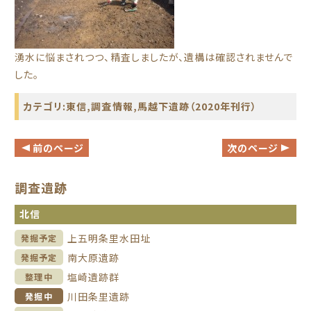
湧水に悩まされつつ、精査しましたが、遺構は確認されませんで
した。
カテゴリ:
東信
,
調査情報
,
馬越下遺跡（2020年刊行）
前のページ
次のページ
調査遺跡
北信
上五明条里水田址
発掘予定
南大原遺跡
発掘予定
塩崎遺跡群
整理中
川田条里遺跡
発掘中