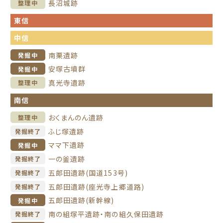
長沼城跡
整理中
東信
中信
南栗遺跡
発掘中
安塚古墳群
発掘中
真光寺遺跡
整理中
南信
おくまんのん遺跡
整理中
ふじ塚遺跡
発掘終了
ママ下遺跡
発掘中
一の釜遺跡
発掘終了
五郎田遺跡(国道153号)
発掘終了
五郎田遺跡(座光寺上郷道路)
発掘終了
五郎田遺跡(新幹線)
発掘中
南の組塚平遺跡・南の組久保田遺跡
発掘終了