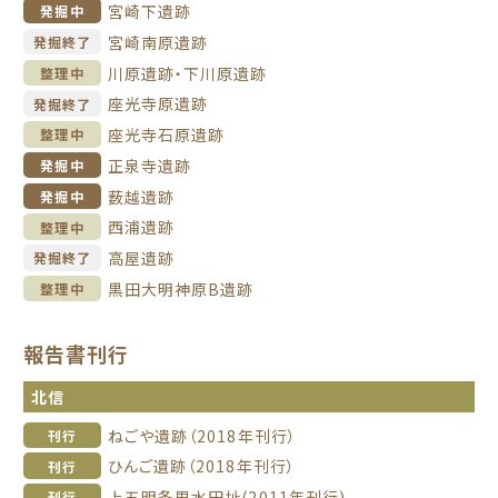
宮崎下遺跡
発掘中
宮崎南原遺跡
発掘終了
川原遺跡・下川原遺跡
整理中
座光寺原遺跡
発掘終了
座光寺石原遺跡
整理中
正泉寺遺跡
発掘中
薮越遺跡
発掘中
西浦遺跡
整理中
高屋遺跡
発掘終了
黒田大明神原B遺跡
整理中
報告書刊行
北信
ねごや遺跡（2018年刊行）
刊行
ひんご遺跡（2018年刊行）
刊行
上五明条里水田址(2011年刊行)
刊行