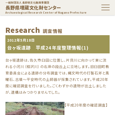
一般財団法人 長野県文化振興事業団
長野県埋蔵文化財センター
Archaeological Research Center of Nagano Prefecture
Research
調査情報
2012年5月18日
台ヶ坂遺跡 平成24年度整理情報(1)
台ヶ坂遺跡は、佐久市臼田に位置し、片貝川に向かって東に流
れる小河川（相沢川）の右岸の段丘上に立地します。旧臼田町教
育委員会による遺跡の分布調査では、縄文時代の打製石斧と黒
曜石、古墳～平安時代の土師器が採集されています。平成20年
度に確認調査を行いました。ごくわずかの遺物が出土しました
が、遺構はみつかりませんでした。
【平成20年度の確認調査】