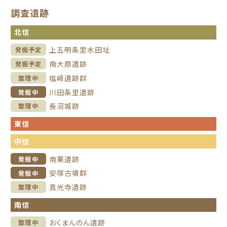
調査遺跡
北信
上五明条里水田址
発掘予定
南大原遺跡
発掘予定
塩崎遺跡群
整理中
川田条里遺跡
発掘中
長沼城跡
整理中
東信
中信
南栗遺跡
発掘中
安塚古墳群
発掘中
真光寺遺跡
整理中
南信
おくまんのん遺跡
整理中