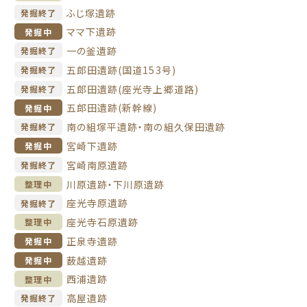
ふじ塚遺跡
発掘終了
ママ下遺跡
発掘中
一の釜遺跡
発掘終了
五郎田遺跡(国道153号)
発掘終了
五郎田遺跡(座光寺上郷道路)
発掘終了
五郎田遺跡(新幹線)
発掘中
南の組塚平遺跡・南の組久保田遺跡
発掘終了
宮崎下遺跡
発掘中
宮崎南原遺跡
発掘終了
川原遺跡・下川原遺跡
整理中
座光寺原遺跡
発掘終了
座光寺石原遺跡
整理中
正泉寺遺跡
発掘中
薮越遺跡
発掘中
西浦遺跡
整理中
高屋遺跡
発掘終了