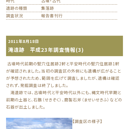
時代
古墳・古代
遺跡の種類
集落跡
調査状況
報告書刊行
2011年8月18日
滝遺跡 平成23年調査情報(3)
古墳時代前期の竪穴住居跡2軒と平安時代の竪穴住居跡1軒
が確認されました。当初の調査区の外側にも遺構が広がること
が予想されたため、範囲を広げて調査しましたが、遺構は確認
されず、発掘調査は終了しました。
滝遺跡では、古墳時代と平安時代以外にも、縄文時代早期と
前期の土器と、石鏃（せきぞく）、磨製石斧（ませいせきふ）などの
石器が出土しました。
【調査区の様子】