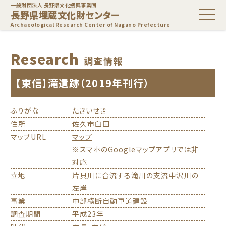
一般財団法人 長野県文化振興事業団
長野県埋蔵文化財センター
Archaeological Research Center of Nagano Prefecture
Research
調査情報
【東信】滝遺跡（2019年刊行）
ふりがな
たきいせき
住所
佐久市臼田
マップURL
マップ
※スマホのGoogleマップアプリでは非
対応
立地
片貝川に合流する滝川の支流中沢川の
左岸
事業
中部横断自動車道建設
調査期間
平成23年