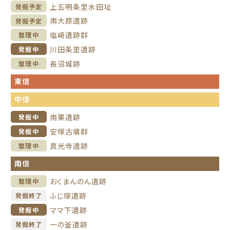
上五明条里水田址
発掘予定
南大原遺跡
発掘予定
塩崎遺跡群
整理中
川田条里遺跡
発掘中
長沼城跡
整理中
東信
中信
南栗遺跡
発掘中
安塚古墳群
発掘中
真光寺遺跡
整理中
南信
おくまんのん遺跡
整理中
ふじ塚遺跡
発掘終了
ママ下遺跡
発掘中
一の釜遺跡
発掘終了