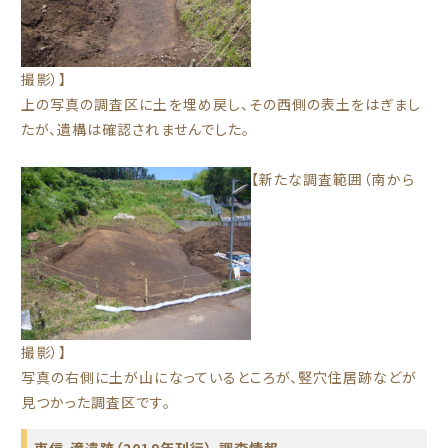
撮影）】
上の写真の調査区に土を埋め戻し、その西側の表土をはぎまし
たが、遺構は確認されませんでした。
【新たな調査範囲（南から
撮影）】
写真の右側に土が山になっているところが、竪穴住居跡などが
見つかった調査区です。
東信
,
滝遺跡（2019年刊行）
,
調査情報