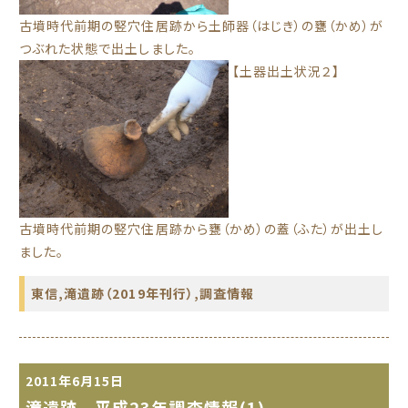
古墳時代前期の竪穴住居跡から土師器（はじき）の甕（かめ）が
つぶれた状態で出土しました。
【土器出土状況２】
古墳時代前期の竪穴住居跡から甕（かめ）の蓋（ふた）が出土し
ました。
東信
,
滝遺跡（2019年刊行）
,
調査情報
2011年6月15日
滝遺跡 平成23年調査情報(1)