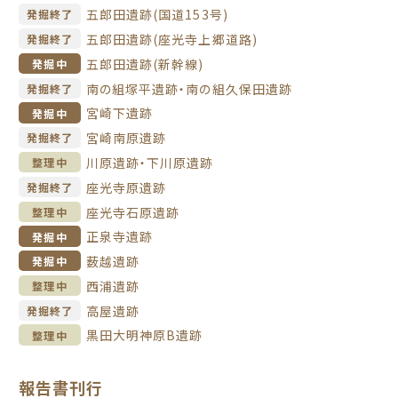
五郎田遺跡(国道153号)
発掘終了
五郎田遺跡(座光寺上郷道路)
発掘終了
五郎田遺跡(新幹線)
発掘中
南の組塚平遺跡・南の組久保田遺跡
発掘終了
宮崎下遺跡
発掘中
宮崎南原遺跡
発掘終了
川原遺跡・下川原遺跡
整理中
座光寺原遺跡
発掘終了
座光寺石原遺跡
整理中
正泉寺遺跡
発掘中
薮越遺跡
発掘中
西浦遺跡
整理中
高屋遺跡
発掘終了
黒田大明神原B遺跡
整理中
報告書刊行