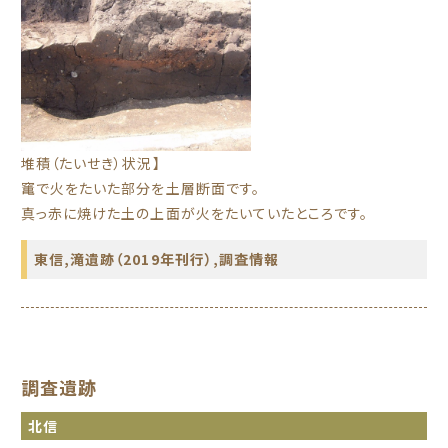
堆積（たいせき）状況】
竃で火をたいた部分を土層断面です。
真っ赤に焼けた土の上面が火をたいていたところです。
東信
,
滝遺跡（2019年刊行）
,
調査情報
調査遺跡
北信