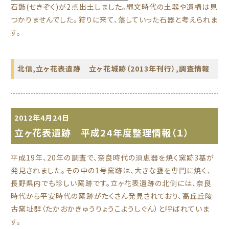
石鏃(せきぞく)が2点出土しました。縄文時代の土器や遺構は見
つかりませんでした。狩りに来て、落していった石器と考えられま
す。
北信
,
立ヶ花表遺跡 立ヶ花城跡（2013年刊行）
,
調査情報
2012年4月24日
立ヶ花表遺跡 平成24年度整理情報（１）
平成19年、20年の調査で、奈良時代の須恵器を焼く窯跡3基が
発見されました。その中の1号窯跡は、大きな甕を専門に焼く、
長野県内でも珍しい窯跡です。立ヶ花表遺跡の北側には、奈良
時代から平安時代の窯跡がたくさん発見されており、高丘丘陵
古窯址群（たかおかきゅうりょうこようしぐん）と呼ばれていま
す。