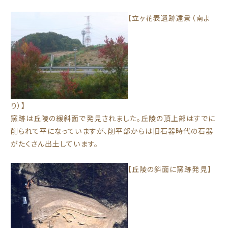
【立ヶ花表遺跡遠景（南よ
り）】
窯跡は丘陵の緩斜面で発見されました。丘陵の頂上部はすでに
削られて平になっていますが、削平部からは旧石器時代の石器
がたくさん出土しています。
【丘陵の斜面に窯跡発見】