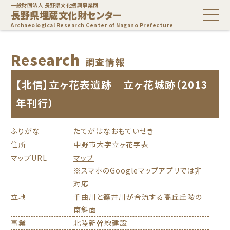
一般財団法人 長野県文化振興事業団
長野県埋蔵文化財センター
Archaeological Research Center of Nagano Prefecture
Research
調査情報
【北信】立ヶ花表遺跡 立ヶ花城跡（2013
年刊行）
ふりがな
たてがはなおもていせき
住所
中野市大字立ヶ花字表
マップURL
マップ
※スマホのGoogleマップアプリでは非
対応
立地
千曲川と篠井川が合流する高丘丘陵の
南斜面
事業
北陸新幹線建設