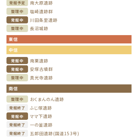
南大原遺跡
発掘予定
塩崎遺跡群
整理中
川田条里遺跡
発掘中
長沼城跡
整理中
東信
中信
南栗遺跡
発掘中
安塚古墳群
発掘中
真光寺遺跡
整理中
南信
おくまんのん遺跡
整理中
ふじ塚遺跡
発掘終了
ママ下遺跡
発掘中
一の釜遺跡
発掘終了
五郎田遺跡(国道153号)
発掘終了