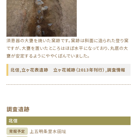
須恵器の大甕を焼いた窯跡です。窯跡は斜面に造られた登り窯
ですが、大甕を置いたところはほぼ水平になっており、丸底の大
甕が安定するようにややくぼんでいました。
北信
,
立ヶ花表遺跡 立ヶ花城跡（2013年刊行）
,
調査情報
調査遺跡
北信
上五明条里水田址
発掘予定