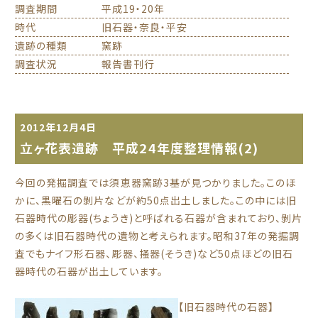
調査期間
平成19・20年
時代
旧石器・奈良・平安
遺跡の種類
窯跡
調査状況
報告書刊行
2012年12月4日
立ヶ花表遺跡 平成24年度整理情報(2)
今回の発掘調査では須恵器窯跡3基が見つかりました。このほ
かに、黒曜石の剝片などが約50点出土しました。この中には旧
石器時代の彫器(ちょうき)と呼ばれる石器が含まれており、剝片
の多くは旧石器時代の遺物と考えられます。昭和37年の発掘調
査でもナイフ形石器、彫器、掻器(そうき)など50点ほどの旧石
器時代の石器が出土しています。
【旧石器時代の石器】