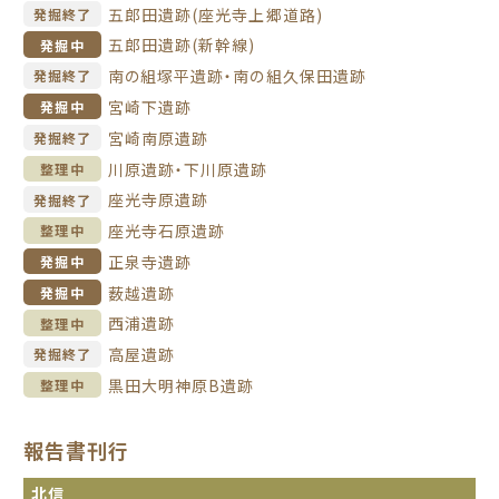
五郎田遺跡(座光寺上郷道路)
発掘終了
五郎田遺跡(新幹線)
発掘中
南の組塚平遺跡・南の組久保田遺跡
発掘終了
宮崎下遺跡
発掘中
宮崎南原遺跡
発掘終了
川原遺跡・下川原遺跡
整理中
座光寺原遺跡
発掘終了
座光寺石原遺跡
整理中
正泉寺遺跡
発掘中
薮越遺跡
発掘中
西浦遺跡
整理中
高屋遺跡
発掘終了
黒田大明神原B遺跡
整理中
報告書刊行
北信