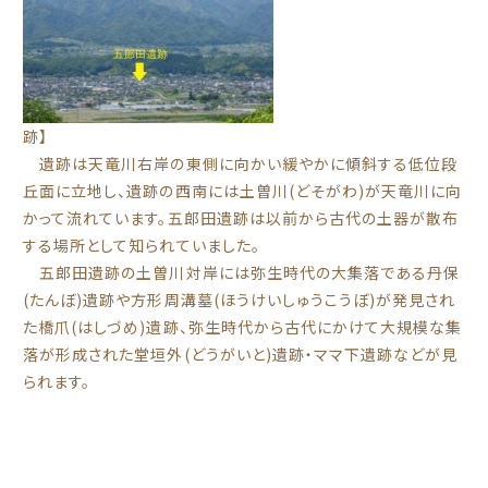
跡】
遺跡は天竜川右岸の東側に向かい緩やかに傾斜する低位段
丘面に立地し、遺跡の西南には土曽川(どそがわ)が天竜川に向
かって流れています。五郎田遺跡は以前から古代の土器が散布
する場所として知られていました。
五郎田遺跡の土曽川対岸には弥生時代の大集落である丹保
(たんぼ)遺跡や方形周溝墓(ほうけいしゅうこうぼ)が発見され
た橋爪(はしづめ)遺跡、弥生時代から古代にかけて大規模な集
落が形成された堂垣外(どうがいと)遺跡・ママ下遺跡などが見
られます。