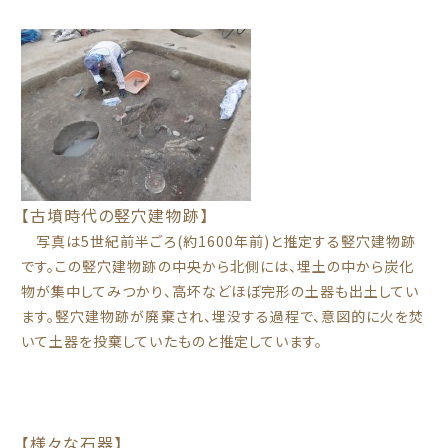
【古墳時代の竪穴建物跡】
写真は5世紀前半ごろ(約1600年前)と推定する竪穴建物跡
です。この竪穴建物跡の中央から北側には、埋土の中から炭化
物が集中してみつかり、高坏などほぼ完形の土器も出土してい
ます。竪穴建物跡が廃棄され、埋没する過程で、意図的に火を焚
いて土器を投棄していたものと推定しています。
【様々な石器】