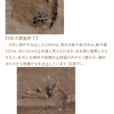
【9区の調査終了】
6月に高坏が出土したSK04は、南北の最大長264㎝、最大幅
125㎝、深さ26㎝の土坑墓と考えられます。北を頭に埋葬したと
すると、足元に古墳時代後期の土師器の坏が５つ置かれ、胸の
あたりから鉄鏃が９本出土しています（写真下）。