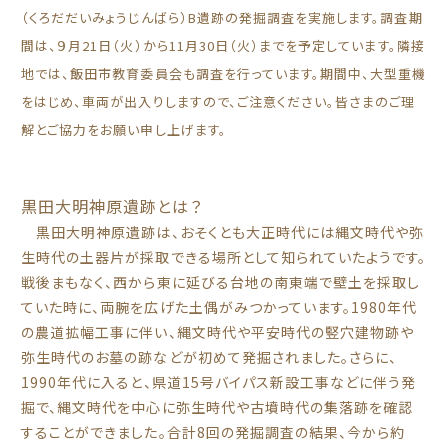
（くろだだいみょうじんばら）B遺跡の発掘調査を実施します。調査期
間は、９月21日（火）から11月30日（火）までを予定しています。隣接
地では、飯田市教育委員会も調査を行っています。期間中、大型重機
をはじめ、車両が出入りしますので、ご注意ください。皆さまのご理
解とご協力をお願い申し上げます。
黒田大明神原遺跡とは？
黒田大明神原遺跡は、おそくとも大正時代には縄文時代や弥
生時代の土器片が採取できる場所として知られていたようです。
戦後まもなく、西から東に延びる台地の南東端で壁土を採取し
ていた時に、両腕を広げた土偶がみつかっています。1980年代
の農道拡幅工事に伴い、縄文時代や平安時代の竪穴建物跡や
弥生時代のお墓の跡などが初めて発掘されました。さらに、
1990年代に入ると、県道15号バイパス新設工事などに伴う発
掘で、縄文時代を中心に弥生時代や古墳時代の集落跡を確認
することができました。合計8回の発掘調査の結果、今から約