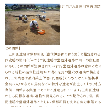
【注目される恒川官衙遺跡
との関係】
五郎田遺跡は伊那郡衙（古代伊那郡の郡役所）と推定される
国史跡の恒川(ごんが)官衙遺跡や堂垣外遺跡が同一の段丘面
にあり、その関係が注目されています。堂垣外遺跡は倉庫と考え
られる総柱の掘立柱建物跡や礎石を持つ竪穴状遺構が検出さ
れ、三彩陶器や畿内系土師器、円面硯(えんめんけん)、銅製帯
金具(おびかなぐ)、馬具などの特殊な遺物が出土しており、地方
官衙に関係する集落であったと推定されています。五郎田遺跡
からも同様な遺構、遺物が発見されることが期待され、恒川官
衙遺跡や堂垣外遺跡とともに、伊那郡衙を支える有力集落であ