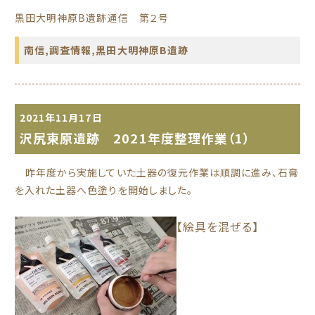
黒田大明神原B遺跡通信 第２号
南信
,
調査情報
,
黒田大明神原B遺跡
2021年11月17日
沢尻東原遺跡 2021年度整理作業（1）
昨年度から実施していた土器の復元作業は順調に進み、石膏
を入れた土器へ色塗りを開始しました。
【絵具を混ぜる】