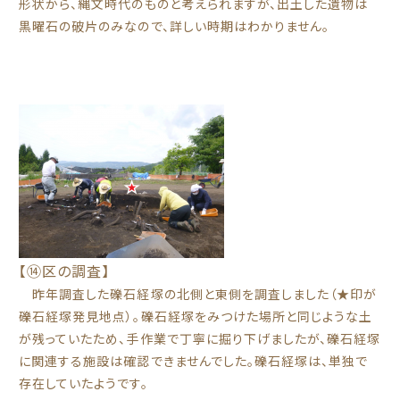
形状から、縄文時代のものと考えられますが、出土した遺物は
黒曜石の破片のみなので、詳しい時期はわかりません。
【⑭区の調査】
昨年調査した礫石経塚の北側と東側を調査しました（★印が
礫石経塚発見地点）。礫石経塚をみつけた場所と同じような土
が残っていたため、手作業で丁寧に掘り下げましたが、礫石経塚
に関連する施設は確認できませんでした。礫石経塚は、単独で
存在していたようです。