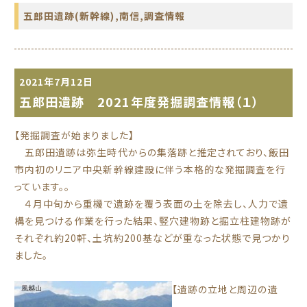
五郎田遺跡(新幹線)
,
南信
,
調査情報
2021年7月12日
五郎田遺跡 2021年度発掘調査情報（１）
【発掘調査が始まりました】
五郎田遺跡は弥生時代からの集落跡と推定されており、飯田
市内初のリニア中央新幹線建設に伴う本格的な発掘調査を行
っています。
。
４月中旬から重機で遺跡を覆う表面の土を除去し、人力で遺
構を見つける作業を行った結果、竪穴建物跡と掘立柱建物跡が
それぞれ約20軒、土坑約200基などが重なった状態で見つかり
ました。
【遺跡の立地と周辺の遺