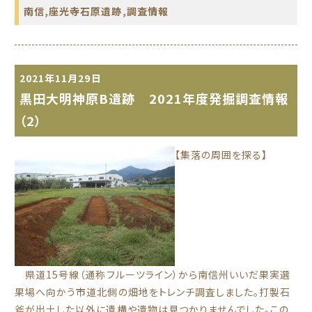
南信
,
座光寺石原遺跡
,
調査情報
2021年11月29日
黒田大明神原B遺跡 2021年度発掘調査情報
（2）
【集落の周囲を探る】
県道15号線（通称フルーツライン）から南信州いいだ果実選
果場へ向かう市道北側の畑地をトレンチ調査しました。打製石
斧が出土した以外に遺構や遺物は見つかりませんでした。この