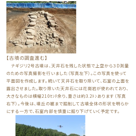
【古墳の調査進む】
ナギジリ2号古墳は、天井石を残した状態で上空から３D測量
のための写真撮影を行いました（写真左下）。この写真を使って
平面図を作成します。続いて天井石を取り除いて、石室の上面を
露出させました。取り除いた天井石には花崗岩が使われており、
大きなものは横幅210ｾﾝﾁ余り、重さは約3.2ﾄﾝあります（写真
右下）。今後は、墳丘の裾まで掘削して古墳全体の形状を明らか
にする一方で、石室内部を慎重に掘り下げていく予定です。