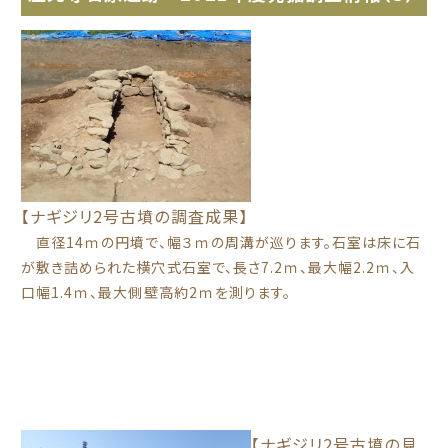
【ナギジリ2号古墳の調査成果】
直径14ｍの円墳で、幅３ｍの周溝が巡ります。石室は床に石
が敷き詰められた横穴式石室で、長さ7.2ｍ、最大幅2.2ｍ、入
口幅1.4ｍ、最大側壁高約2ｍを測ります。
【ナギジリ2号古墳の見