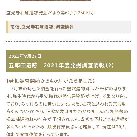
座光寺石原遺跡発掘だより第6号（1250KB）
南信
,
座光寺石原遺跡
,
調査情報
2021年8月23日
五郎田遺跡 2021年度発掘調査情報（2）
【発掘調査開始から4か月がたちました】
7月末の時点で調査を行った竪穴建物跡は23軒にのぼりま
す。弥生時代から平安時代の竪穴建物跡がはげしく重なり合っ
ており、みつけるのに苦労します。また、柱穴と思われる穴も数
多くみつかっており、正確な数はまだわかりませんが、相当数の
掘立柱建物跡の存在が予想されます。当初の予想よりも遺構が
多くみつかったため、順次作業員さんを増員して、現在は20人
体制で発掘作業を行っています。