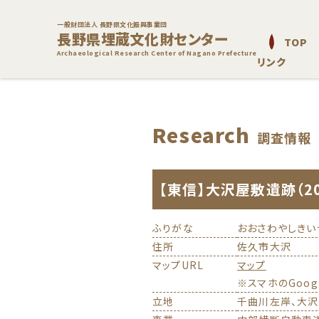
一般財団法人 長野県文化振興事業団
長野県埋蔵文化財センター
TOP
Archaeological Research Center of Nagano Prefecture
リンク
Research
調査情報
【東信】大沢屋敷遺跡（2
ふりがな
おおさわやしきい
住所
佐久市大沢
マップURL
マップ
※スマホのGoo
立地
千曲川左岸、大