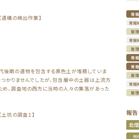
発
【遺構の検出作業】
発掘
整
発掘
整
発
発
代後期の遺物を包含する黒色土が堆積していま
整
みつかりませんでしたが、包含層中の土器は上流方
発掘
ため、調査地の西方に当時の人々の集落があった
整
報告
【土坑の調査１】
北
刊