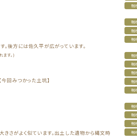
刊
刊
刊
刊
。後方には佐久平が広がっています。
れます。)
刊
刊
刊
【今回みつかった土坑】
刊
刊
刊
刊
刊
きさがよく似ています。出土した遺物から縄文時
刊