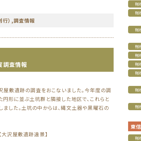
刊
刊
刊行）
,
調査情報
刊
刊
刊
度調査情報
刊
刊
大沢屋敷遺跡の調査をおこないました。今年度の調
刊
た円形に並ぶ土坑群と隣接した地区で、これらと
刊
しました。土坑の中からは、縄文土器や黒曜石の
東
【大沢屋敷遺跡遠景】
刊