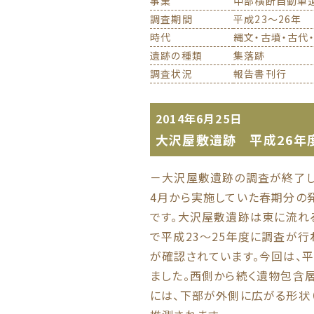
事業
中部横断自動車
調査期間
平成23～26年
時代
縄文・古墳・古代
遺跡の種類
集落跡
調査状況
報告書刊行
2014年6月25日
大沢屋敷遺跡 平成26年
－大沢屋敷遺跡の調査が終了
4月から実施していた春期分の
です。大沢屋敷遺跡は東に流れ
で平成23～25年度に調査が
が確認されています。今回は、
ました。西側から続く遺物包含層
には、下部が外側に広がる形状