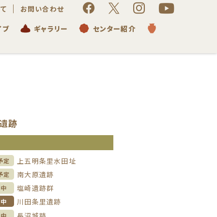
て
お問い合わせ
イブ
ギャラリー
センター紹介
遺跡
信
上五明条里水田址
予定
南大原遺跡
予定
塩崎遺跡群
理中
川田条里遺跡
掘中
長沼城跡
理中