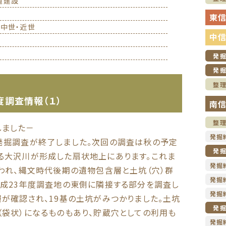
道建設
東
・中世・近世
中
発
発
整
度調査情報（１）
南
整
しました－
発掘
発掘調査が終了しました。次回の調査は秋の予定
発
る大沢川が形成した扇状地上にあります。これま
発掘
行われ、縄文時代後期の遺物包含層と土坑（穴）群
発掘
平成23年度調査地の東側に隣接する部分を調査し
発掘
が確認され、19基の土坑がみつかりました。土坑
発
（袋状）になるものもあり、貯蔵穴としての利用も
発掘