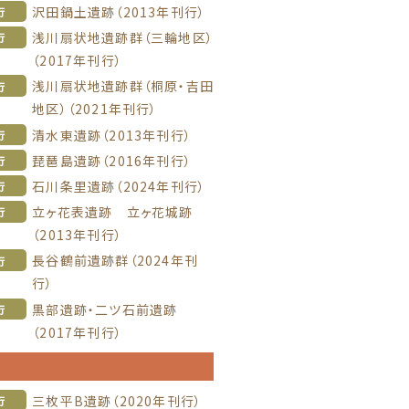
沢田鍋土遺跡（2013年刊行）
行
浅川扇状地遺跡群（三輪地区）
行
（2017年刊行）
浅川扇状地遺跡群（桐原・吉田
行
地区）（2021年刊行）
清水東遺跡（2013年刊行）
行
琵琶島遺跡（2016年刊行）
行
石川条里遺跡（2024年刊行）
行
立ヶ花表遺跡 立ヶ花城跡
行
（2013年刊行）
長谷鶴前遺跡群（2024年刊
行
行）
黒部遺跡・二ツ石前遺跡
行
（2017年刊行）
信
三枚平B遺跡（2020年刊行）
行