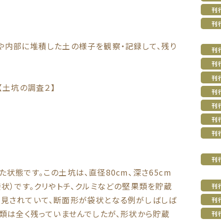
刊
刊
や内部に堆積した土の様子を観察・記録して、残り
刊
刊
刊
【土坑の調査２】
刊
刊
刊
刊
刊
状態です。この土坑は、直径80cm、深さ65cm
状）です。クリやトチ、クルミなどの堅果類を貯蔵
刊
見されていて、断面形が袋状となる例がしばしば
刊
果類は全く残っていませんでしたが、形状から貯蔵
刊