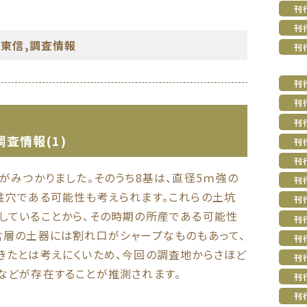
刊
刊
,
東信
,
調査情報
刊
刊
刊
刊
査情報(1)
刊
刊
がみつかりました。そのうち8基は、直径5ｍ強の
刊
柱穴である可能性も考えられます。これらの土坑
刊
していることから、その時期の所産である可能性
刊
含層の土器には割れ口がシャープなものもあって、
刊
きたとは考えにくいため、今回の調査地からさほど
刊
などが存在することが推測されます。
刊
刊