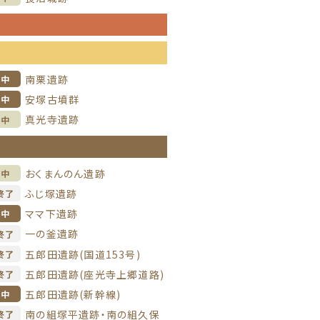
信
信
南栗遺跡
掘中
安塚古墳群
掘中
真光寺遺跡
理中
信
おくまんのん遺跡
理中
ふじ塚遺跡
終了
ママ下遺跡
掘中
一の釜遺跡
終了
五郎田遺跡(国道153号)
終了
五郎田遺跡(座光寺上郷道路)
終了
五郎田遺跡(新幹線)
掘中
南の組塚平遺跡・南の組久保
終了