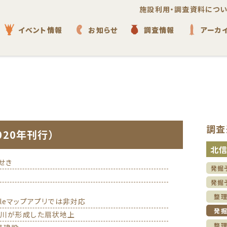
施設利用・調査資料につい
イベント情報
お知らせ
調査情報
アーカ
調査
020年刊行）
北
せき
発掘
発掘
整
gleマップアプリでは非対応
発
沢川が形成した扇状地上
整