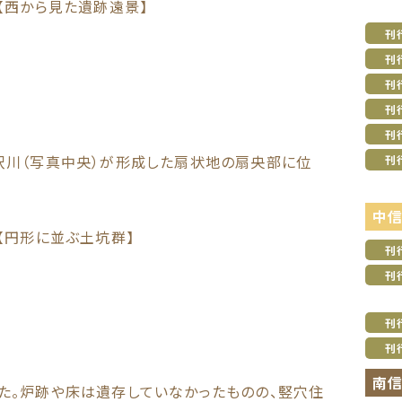
【西から見た遺跡遠景】
刊
刊
刊
刊
刊
沢川（写真中央）が形成した扇状地の扇央部に位
刊
中
【円形に並ぶ土坑群】
刊
刊
刊
刊
南
た。炉跡や床は遺存していなかったものの、竪穴住