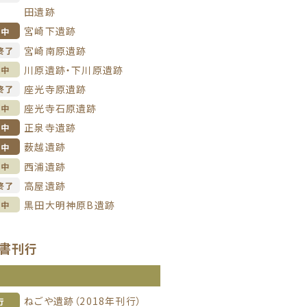
田遺跡
宮崎下遺跡
掘中
宮崎南原遺跡
終了
川原遺跡・下川原遺跡
理中
座光寺原遺跡
終了
座光寺石原遺跡
理中
正泉寺遺跡
掘中
薮越遺跡
掘中
西浦遺跡
理中
高屋遺跡
終了
黒田大明神原B遺跡
理中
書刊行
信
ねごや遺跡（2018年刊行）
行