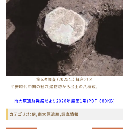
第6次調査（2025年）舞台地区
平安時代中期の竪穴建物跡から出土の八稜鏡。
南大原遺跡発掘だより2026年度第1号(PDF：880KB)
カテゴリ:
北信
,
南大原遺跡
,
調査情報