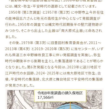
『長野県中野市遺跡詳細分布図』（ 2006中野市教育委員会）
には、縄文・弥生・平安時代の遺跡として記載されています。
1950年（第1次調査）と1957年（第2次）に中野市上今井在住
の故神田五六さんと地元の高校生が中心となって発掘調査が
行われ、1950年の調査では縄文時代前期後半の竪穴建物跡が
みつかり、そこから出土した土器は「南大原式土器」と命名され
ました。
その後、1979年（第3次）に旧豊田村教育委員会が、2011～
2013年（第4次）と2019･2020年（第5次）に当センターが、いず
れも県道三水中野線改良工事に伴い発掘調査を実施し、弥生
時代中期後半から後期を主とした集落遺跡であることが明らか
となりました。第6次発掘となる今回は、2023年に逆川地区で
江戸時代の水田跡、2024･2025年には南大原地区で弥生、古
墳、平安時代の集落跡、北大原と舞台地区で平安時代の集落跡
が発見されました。