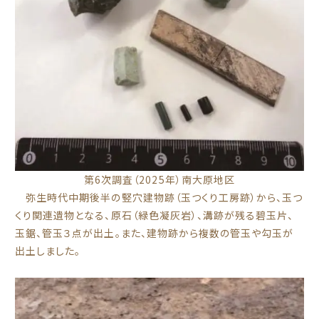
第6次調査（2025年）南大原地区
弥生時代中期後半の竪穴建物跡（玉つくり工房跡）から、玉つ
くり関連遺物となる、原石（緑色凝灰岩）、溝跡が残る碧玉片、
玉鋸、管玉３点が出土。また、建物跡から複数の管玉や勾玉が
出土しました。