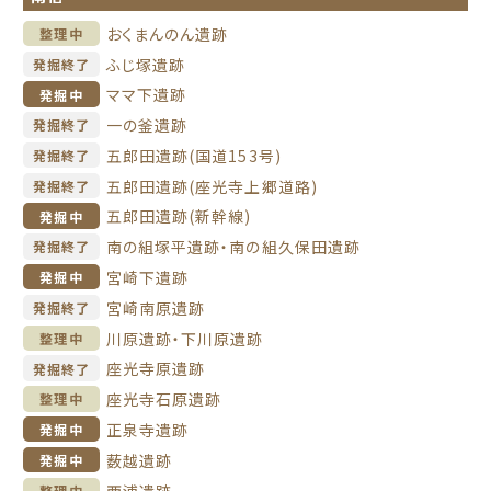
おくまんのん遺跡
整理中
ふじ塚遺跡
発掘終了
ママ下遺跡
発掘中
一の釜遺跡
発掘終了
五郎田遺跡(国道153号)
発掘終了
五郎田遺跡(座光寺上郷道路)
発掘終了
五郎田遺跡(新幹線)
発掘中
南の組塚平遺跡・南の組久保田遺跡
発掘終了
宮崎下遺跡
発掘中
宮崎南原遺跡
発掘終了
川原遺跡・下川原遺跡
整理中
座光寺原遺跡
発掘終了
座光寺石原遺跡
整理中
正泉寺遺跡
発掘中
薮越遺跡
発掘中
西浦遺跡
整理中