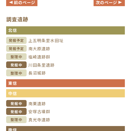
前のページ
次のページ
調査遺跡
北信
上五明条里水田址
発掘予定
南大原遺跡
発掘予定
塩崎遺跡群
整理中
川田条里遺跡
発掘中
長沼城跡
整理中
東信
中信
南栗遺跡
発掘中
安塚古墳群
発掘中
真光寺遺跡
整理中
南信