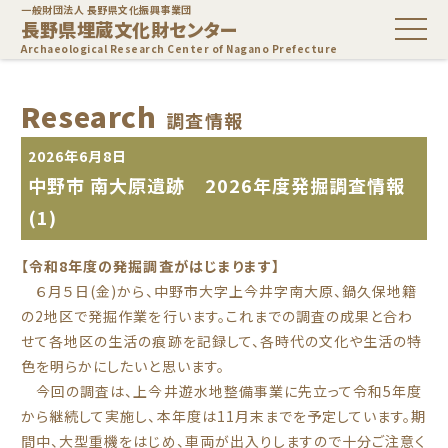
一般財団法人 長野県文化振興事業団
長野県埋蔵文化財センター
Archaeological Research Center of Nagano Prefecture
Research
調査情報
2026年6月8日
中野市 南大原遺跡 2026年度発掘調査情報
(1)
【令和8年度の発掘調査がはじまります】
６月５日(金)から、中野市大字上今井字南大原、鍋久保地籍
の2地区で発掘作業を行います。これまでの調査の成果と合わ
せて各地区の生活の痕跡を記録して、各時代の文化や生活の特
色を明らかにしたいと思います。
今回の調査は、上今井遊水地整備事業に先立って令和5年度
から継続して実施し、本年度は11月末までを予定しています。期
間中、大型重機をはじめ、車両が出入りしますので十分ご注意く